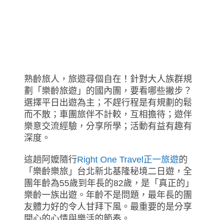
熟齡旅人，旅遊尋個自在！針對大人族群規
劃「樂齡旅遊」的國內團，要看哪些撇步？
選擇平日出遊為主；不趕行程是有規劃的鬆
而不散；車團旅伴不計較，互相擔待；遊伴
樂意交流經驗，分享所學；活動有益有趣有
深度。
這趟阿嬤隨行
Right One Travel正一旅遊
的
「樂齡樂旅」台北新北基隆秘境二日遊，全
團年齡為55歲到年長的82歲，是「真正的」
樂齡一族出遊。年齡不是問題，最年長的團
友體力好的令人甘拜下風。最重要的是分享
開心的心情與樂活的節奏。