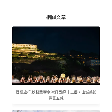
相關文章
緩慢旅行.秋聲擊響水湳洞 點亮十三層，山城美館
尋覓五感