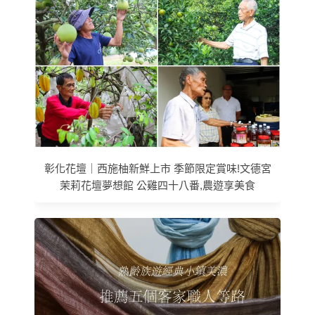
彰化花壇｜西施柚新鮮上市 季節限定賞味!文德宮
茉莉花壇夢想館 公雞四十八番,農遊享美食