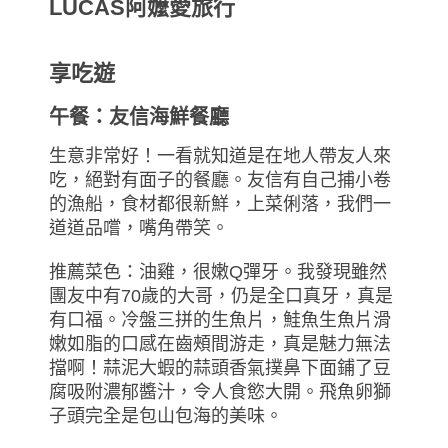
享吃遊
午餐：友信海鮮餐廳
生意非常好！一看就知道是在地人帶友人來
吃，絕對有面子的餐廳。友信有自己捕小卷
的漁船，食材都很新鮮，上菜俐落，我們一
道道品嚐，嘴角帶笑。
推薦菜色：油雞，很嫩Q彈牙。我發現雖然
團友中有70歲的大哥，仍是全口真牙，真是
有口福。冷盤三拼的生魚片，鮭魚生魚片滑
嫩如脂的口感在齒頰間游走，真是魅力無法
擋啊！蒜泥大蝦的蒜頭香氣撲鼻下面鋪了豆
腐吸附濃郁醬汁，令人食慾大開。飛魚卵獅
子頭完全是包山包海的美味。