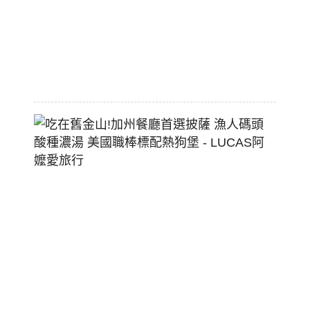
大
空
間
2026-
07-
29
吃
在
舊
金
山!
加
州
餐
廳
首
選