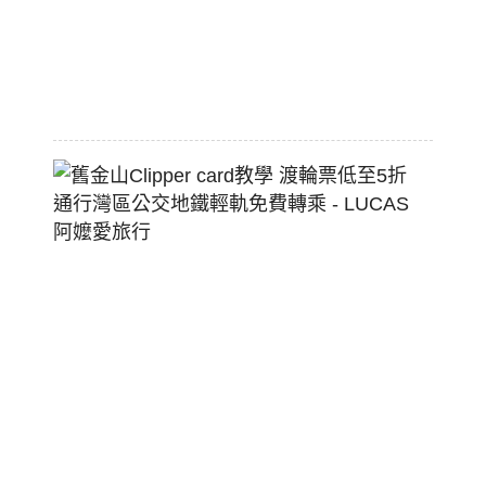
狗
堡
2026-
07-
22
舊
金
山
Clippe
Card
教
學
渡
輪
票
低
至