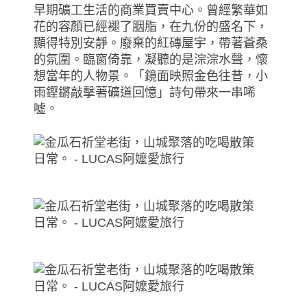
早期礦工生活的商業買賣中心。曾經繁華如
花的容顏已經褪了胭脂，在九份的盛名下，
顯得特別安靜。廢棄的紅磚屋宇，帶著蒼桑
的氛圍。臨窗倚靠，凝聽的是淙淙水聲，懷
想當年的人物景。「鏡面映照金色往昔，小
雨鏗鏘敲擊著礦道回憶」詩句帶來一串唏
噓。