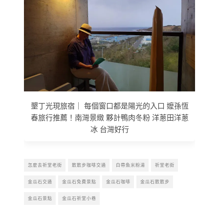
墾丁光現旅宿｜ 每個窗口都是陽光的入口 嬤孫恆
春旅行推薦！南灣景緻 夥計鴨肉冬粉 洋蔥田洋蔥
冰 台灣好行
怎麼去祈堂老街
散散步咖啡交通
白帶魚米粉湯
祈堂老街
金瓜石交通
金瓜石免費景點
金瓜石咖啡
金瓜石散散步
金瓜石景點
金瓜石祈堂小巷