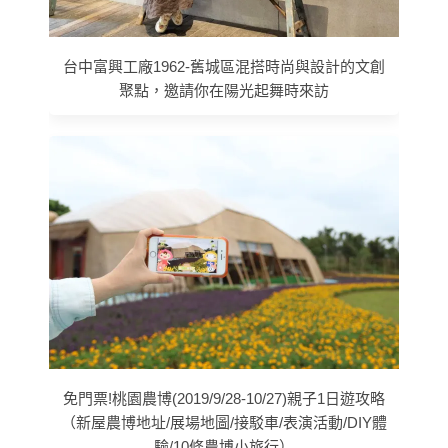
台中富興工廠1962-舊城區混搭時尚與設計的文創
聚點，邀請你在陽光起舞時來訪
免門票!桃園農博(2019/9/28-10/27)親子1日遊攻略
（新屋農博地址/展場地圖/接駁車/表演活動/DIY體
驗/10條農博小旅行）