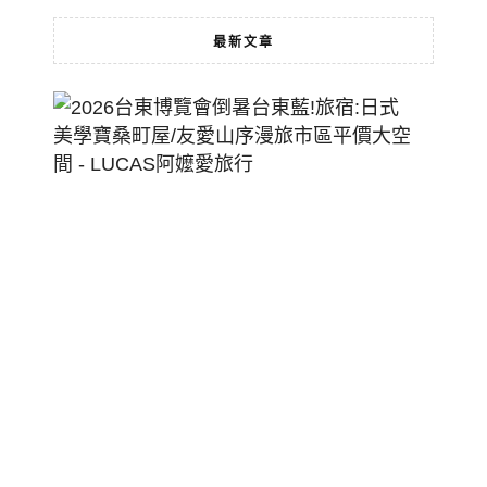
最新文章
2026
台
東
博
覽
會
倒
暑
台
東
藍!
旅
宿:
日