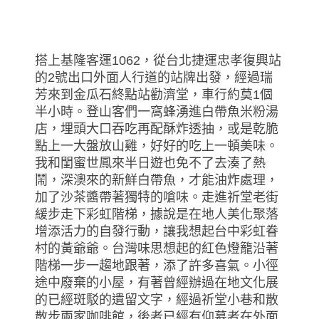
搭上基隆客運1062，從台北捷運忠孝復興站
的2號出口外面人行道的站牌出發，經過瑞
芳來到金瓜石終點站勸濟堂，車行約莫1個
半小時。登山客們一窩蜂湧進白帶魚米粉湯
店，埋頭大口吞吃再配酥炸透抽，或是乾脆
點上一大盤放山雞，好好的吃上一頓美味。
我和閨蜜世鳳來半日遊也免不了去湊了熱
鬧，深澳來的新鮮白帶魚，才能油炸處理，
加了沙茶醬帶著獨特的嗆味。走進祈堂老街
緩步走下彩虹階梯，據說是在地人美化聚落
增添活力的自發行動，讓我想起台中彩虹眷
村的黃爺爺。台灣味思想起的紅色燈籠沿著
階梯一步一趨地跟著，添了許多喜氣。小徑
途中廢棄的小屋，有著曾經辦過在地文化展
的已經斑駁的遺留文字，經過祈堂小巷和散
散步兩家咖啡館，後者已經有仰慕者在外面