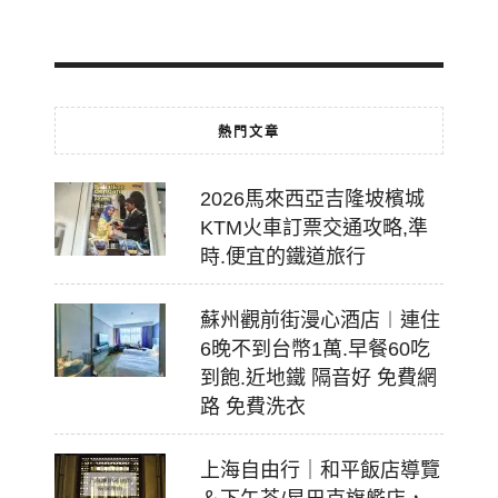
07-
18
熱門文章
2026馬來西亞吉隆坡檳城
KTM火車訂票交通攻略,準
時.便宜的鐵道旅行
蘇州觀前街漫心酒店︱連住
6晚不到台幣1萬.早餐60吃
到飽.近地鐵 隔音好 免費網
路 免費洗衣
上海自由行｜和平飯店導覽