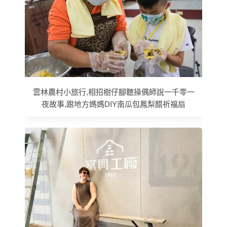
雲林農村小旅行,相招樹仔腳聽操偶師說一千零一
夜故事,跟地方媽媽DIY南瓜包鳳梨醋祈福扇