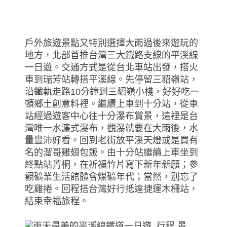
戶外旅遊景點又特別選擇大雨過後來遊玩的
地方，北部首推台灣三大鐵路支線的平溪線
一日遊。交通方式是從台北車站出發，搭火
車到瑞芳站轉搭平溪線。先停留三貂嶺站，
沿鐵軌走路10分鐘到三貂嶺小棧，好好吃一
頓鄉土創意料裡。繼續上車到十分站，從車
站經過遊客中心往十分瀑布賞景，這裡是台
灣唯一水濂式瀑布，觀瀑就要在大雨後，水
量豐沛好看。回到老街放平溪天燈或是買有
名的溜哥雞翅包飯。由十分站繼續上車坐到
終點站菁桐，在祈福竹片寫下新年新願；參
觀礦業生活館體會煤礦年代；當然，別忘了
吃雞捲。回程搭台灣好行抵達捷運木柵站，
結束幸福旅程。