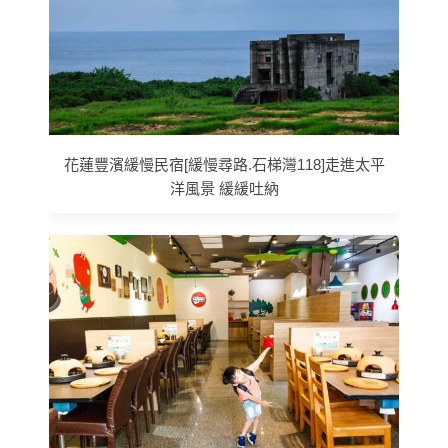
花蓮豐濱緩慢民宿[緩慢尋路.石梯灣118]走進太平
洋風景 緩緩吐納