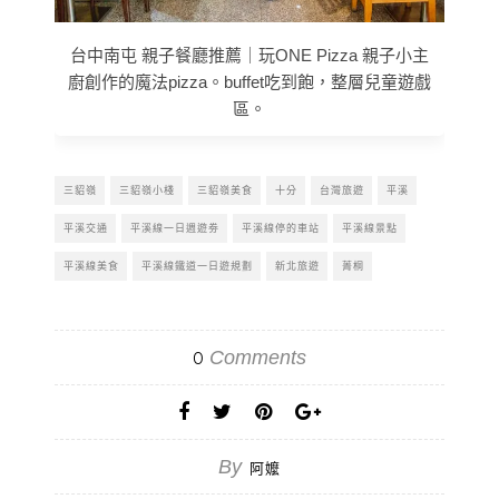
台中南屯 親子餐廳推薦｜玩ONE Pizza 親子小主
廚創作的魔法pizza。buffet吃到飽，整層兒童遊戲
區。
三貂嶺
三貂嶺小棧
三貂嶺美食
十分
台灣旅遊
平溪
平溪交通
平溪線一日週遊劵
平溪線停的車站
平溪線景點
平溪線美食
平溪線鐵道一日遊規劃
新北旅遊
菁桐
Comments
0
By
阿嬤