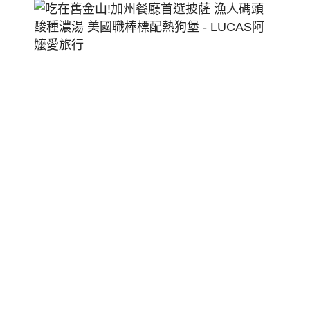
吃
在
舊
金
山!
加
州
餐
廳
首
選
披
薩
漁
人
碼
頭