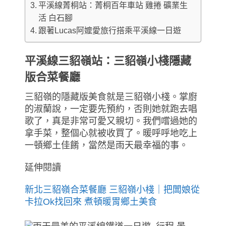
平溪線菁桐站：菁桐百年車站 雞捲 礦業生
活 白石腳
跟著Lucas阿嬤愛旅行搭乘平溪線一日遊
平溪線三貂嶺站：三貂嶺小棧隱藏
版合菜餐廳
三貂嶺的隱藏版美食就是三貂嶺小棧。掌廚
的淑蘭說，一定要先預約，否則她就跑去唱
歌了，真是非常可愛又親切。我們嚐過她的
拿手菜，整個心就被收買了。暖呼呼地吃上
一頓鄉土佳餚，當然是雨天最幸福的事。
延伸閱讀
新北三貂嶺合菜餐廳 三貂嶺小棧｜把闆娘從
卡拉Ok找回來 煮頓暖胃鄉土美食