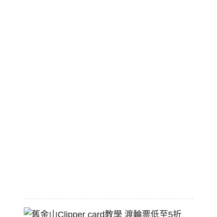
酸
種
濃
湯
美
國
職
棒
標
配
熱
狗
堡
2026-
07-
22
舊