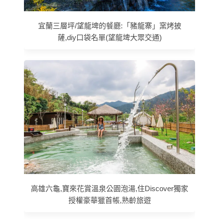
宜蘭三層坪/望龍埤的餐廳:「豬龍寨」窯烤披
薩,diy口袋名單(望龍埤大眾交通)
高雄六龜,寶來花賞溫泉公園泡湯,住Discover獨家
授權豪華獵首帳,熟齡旅遊