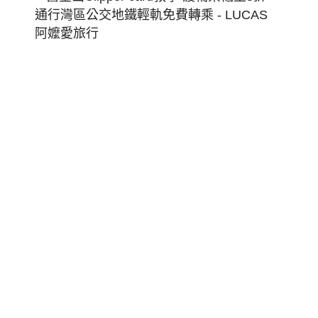
金
山
Clippe
Card
教
學
渡
輪
票
低
至
5
折
通
行
灣
區
公