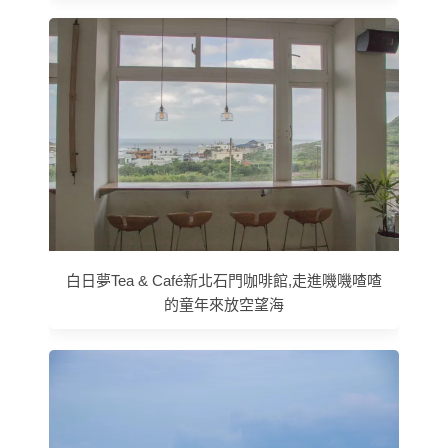
白日夢Tea & Café新北石門咖啡館,走進嘰嘰喳喳
的童年來放空望海