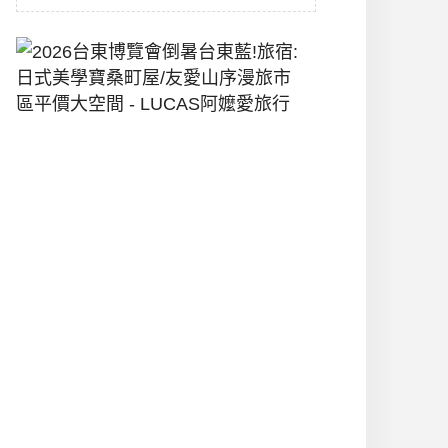
2026
台
東
博
覽
會
倒
暑
台
東
藍!
旅
宿:
日
式
美