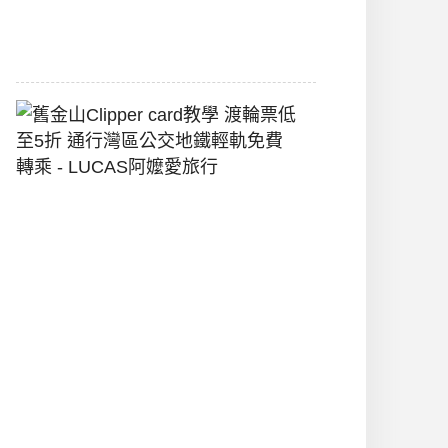
2026-
07-
22
舊
金
山
Clipper
Card
教
學
渡
輪
票
低
至
5
折