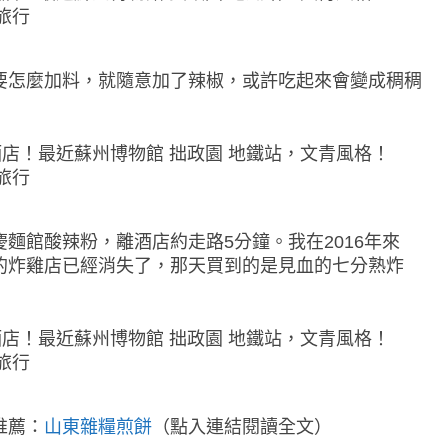
要怎麼加料，就隨意加了辣椒，或許吃起來會變成稠稠
麵館酸辣粉，離酒店約走路5分鐘。我在2016年來
的炸雞店已經消失了，那天買到的是見血的七分熟炸
推薦：
山東雜糧煎餅
（點入連結閱讀全文）