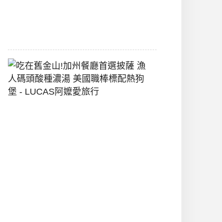
間
2026-
07-
29
吃
在
舊
金
山!
加
州
餐
廳
首
選
披
薩