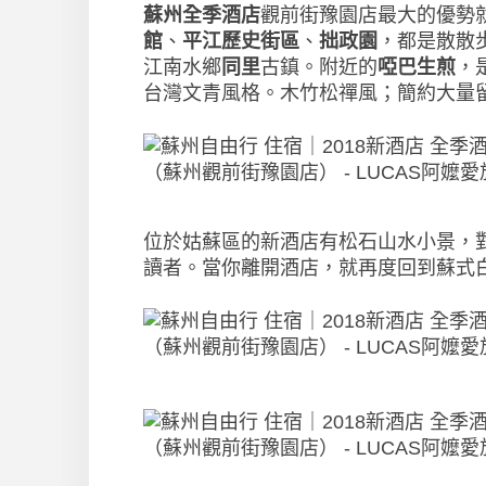
蘇州全季酒店
觀前街豫園店最大的優勢
館
、
平江歷史街區
、
拙政園
，都是散散
江南水鄉
同里
古鎮。附近的
啞巴生煎
，
台灣文青風格。木竹松禪風；簡約大量
位於姑蘇區的新酒店有松石山水小景，
讀者。當你離開酒店，就再度回到蘇式