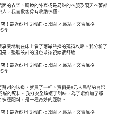
牆面的衣架。脫換的外套或是易皺的衣服及隔天衣著都
旅人，我喜歡客房有收納衣櫃。
很享受地躺在床上看了兩岸熱播的延禧攻略。我分析了
因是，整體設計的淺色系讓視線很舒適。
奇蘇州的味道，就買了一杯。賣價是8元人民幣約台幣
甜或鹹的配料。我打安全牌選了甜味，為了嚐鮮加了蝦
合多種配料，是一種奇妙的經驗。