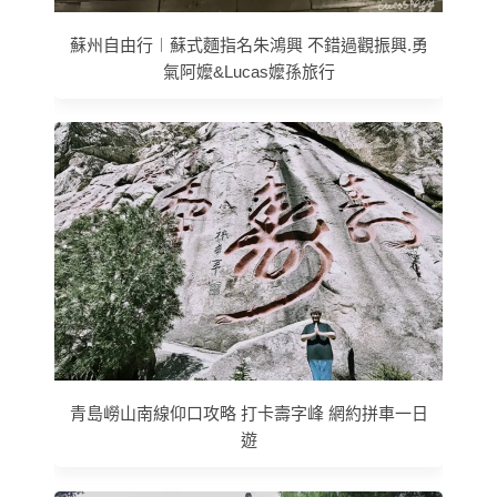
蘇州自由行︱蘇式麵指名朱鴻興 不錯過觀振興.勇
氣阿嬤&Lucas嬤孫旅行
青島嶗山南線仰口攻略 打卡壽字峰 網約拼車一日
遊