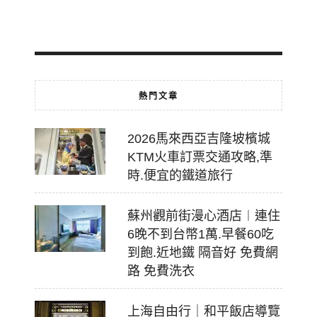
07-
18
熱門文章
2026馬來西亞吉隆坡檳城
KTM火車訂票交通攻略,準
時.便宜的鐵道旅行
蘇州觀前街漫心酒店︱連住
6晚不到台幣1萬.早餐60吃
到飽.近地鐵 隔音好 免費網
路 免費洗衣
上海自由行｜和平飯店導覽