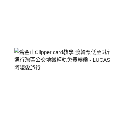
熱
狗
堡
2026-
07-
22
舊
金
山
Clippe
Card
教
學
渡
輪
票
低