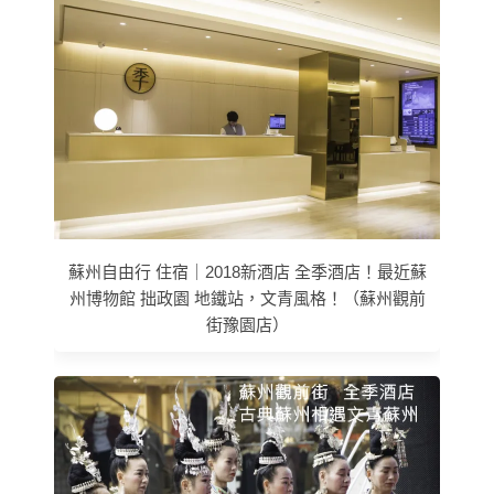
蘇州自由行 住宿｜2018新酒店 全季酒店！最近蘇
州博物館 拙政園 地鐵站，文青風格！（蘇州觀前
街豫園店）