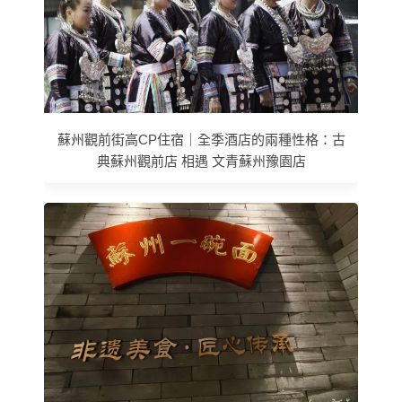
蘇州觀前街高CP住宿｜全季酒店的兩種性格：古
典蘇州觀前店 相遇 文青蘇州豫園店