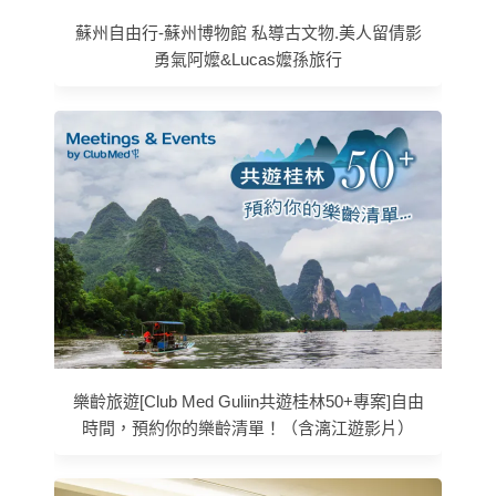
蘇州自由行-蘇州博物館 私導古文物.美人留倩影
勇氣阿嬤&Lucas嬤孫旅行
樂齡旅遊[Club Med Guliin共遊桂林50+專案]自由
時間，預約你的樂齡清單！（含漓江遊影片）