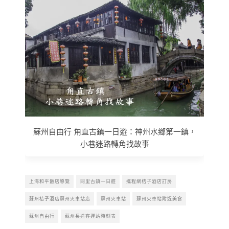
蘇州自由行 甪直古鎮一日遊：神州水鄉第一鎮，
小巷迷路轉角找故事
上海和平飯店導覽
同里古鎮一日遊
攜程網桔子酒店訂房
蘇州桔子酒店蘇州火車站店
蘇州火車站
蘇州火車站附近美食
蘇州自由行
蘇州長途客運站時刻表