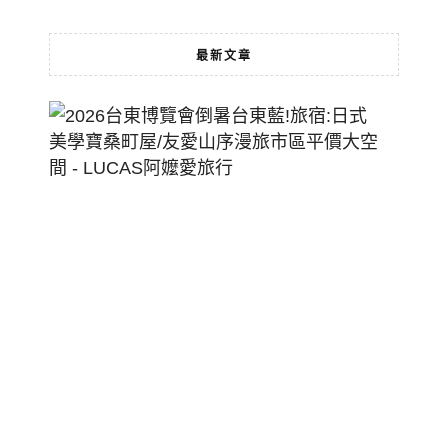
最新文章
2026
台
東
博
覽
會
倒
暑
台
東
藍!
旅
宿: