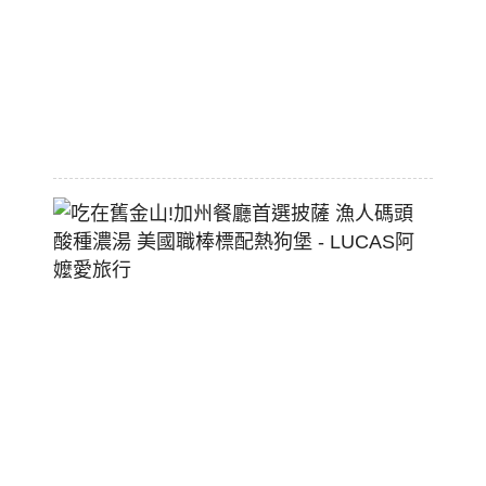
大
空
間
2026-
07-
29
吃
在
舊
金
山!
加
州
餐
廳
首