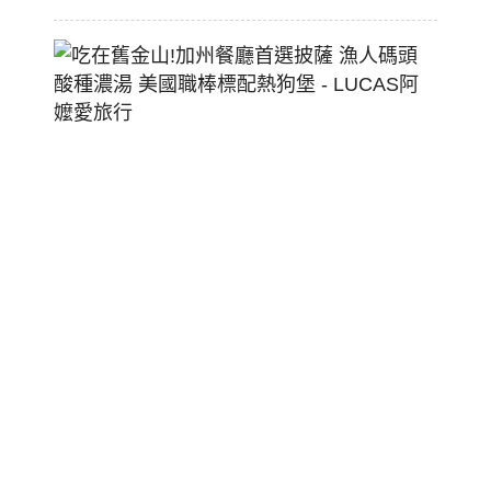
吃
在
舊
金
山!
加
州
餐
廳
首
選
披
薩
漁
人
碼