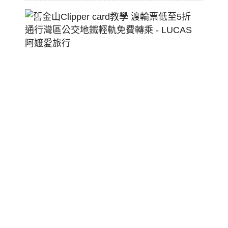
舊
金
山
Clippe
Card
教
學
渡
輪
票
低
至
5
折
通
行
灣