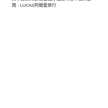
東
博
覽
會
倒
暑
台
東
藍!
旅
宿:
日
式
美
學
寶
桑