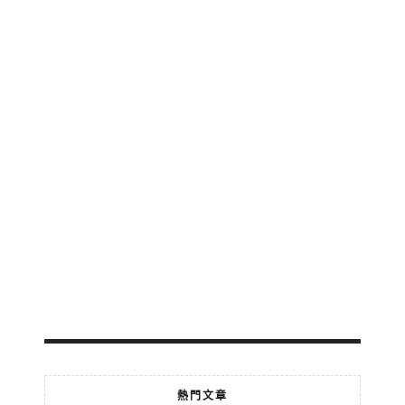
區
公
交
地
鐵
輕
軌
免
費
轉
乘
2026-
07-
18
熱門文章