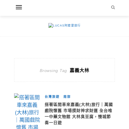
嘉義大林
Browsing Tag
台灣旅遊
南部
搭著區間車來嘉義(大林)旅行｜萬國
戲院懷舊 市場摸財神求財運 全台唯
一中藥文物館 大林臭豆腐，慢城節
奏一日遊