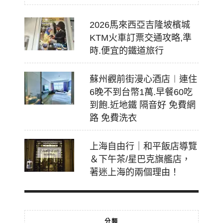
2026馬來西亞吉隆坡檳城
KTM火車訂票交通攻略,準
時.便宜的鐵道旅行
蘇州觀前街漫心酒店︱連住
6晚不到台幣1萬.早餐60吃
到飽.近地鐵 隔音好 免費網
路 免費洗衣
上海自由行｜和平飯店導覽
＆下午茶/星巴克旗艦店，
著迷上海的兩個理由！
分類