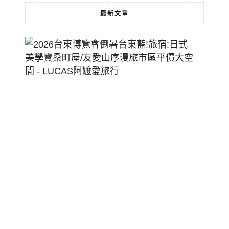
最新文章
2026
台
東
博
覽
會
倒
暑
台
東
藍!
旅
宿:
日
式