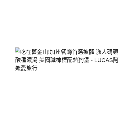
空
間
2026-
07-
29
吃
在
舊
金
山!
加
州
餐
廳
首
選