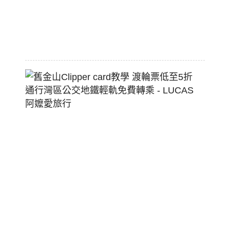
狗
堡
2026-
07-
22
舊
金
山
Clippe
Card
教
學
渡
輪
票
低
至
5