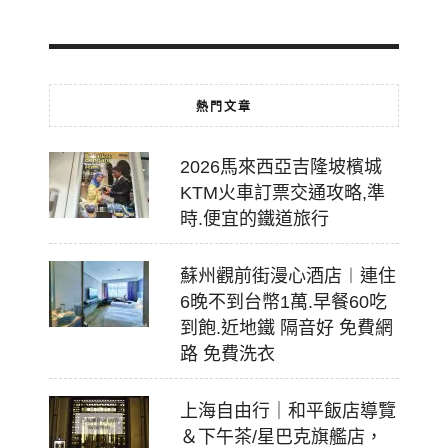
18
熱門文章
2026馬來西亞吉隆坡檳城
KTM火車訂票交通攻略,準
時.便宜的鐵道旅行
蘇州觀前街漫心酒店︱連住
6晚不到台幣1萬.早餐60吃
到飽.近地鐵 隔音好 免費網
路 免費洗衣
上海自由行｜和平飯店導覽
＆下午茶/星巴克旗艦店，