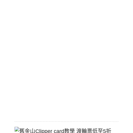
酸
種
濃
湯
美
國
職
棒
標
配
熱
狗
堡
2026-
07-
22
舊