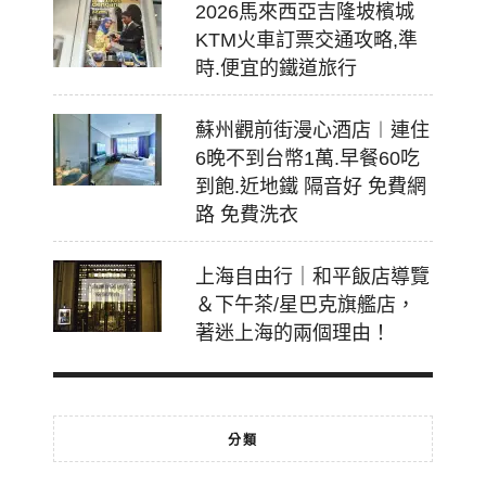
2026馬來西亞吉隆坡檳城
KTM火車訂票交通攻略,準
時.便宜的鐵道旅行
蘇州觀前街漫心酒店︱連住
6晚不到台幣1萬.早餐60吃
到飽.近地鐵 隔音好 免費網
路 免費洗衣
上海自由行｜和平飯店導覽
＆下午茶/星巴克旗艦店，
著迷上海的兩個理由！
分類