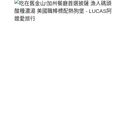
吃
在
舊
金
山!
加
州
餐
廳
首
選
披
薩
漁
人
碼
頭