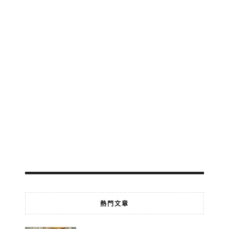
交
地
鐵
輕
軌
免
費
轉
乘
2026-
07-
18
熱門文章