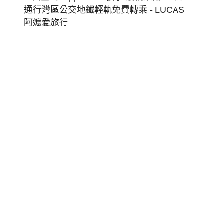
金
山
Clippe
Card
教
學
渡
輪
票
低
至
5
折
通
行
灣
區
公