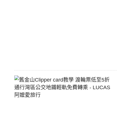
棒
標
配
熱
狗
堡
2026-
07-
22
舊
金
山
Clippe
Card
教
學
渡