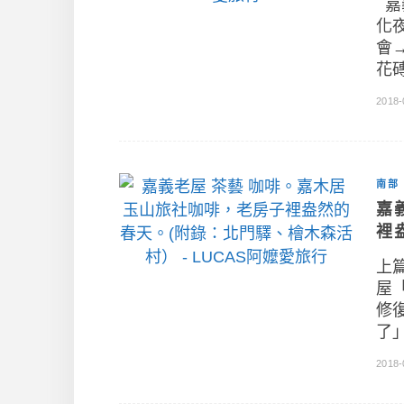
嘉
化
會
花
2018-
南部
嘉
裡
上
屋
修
了
2018-