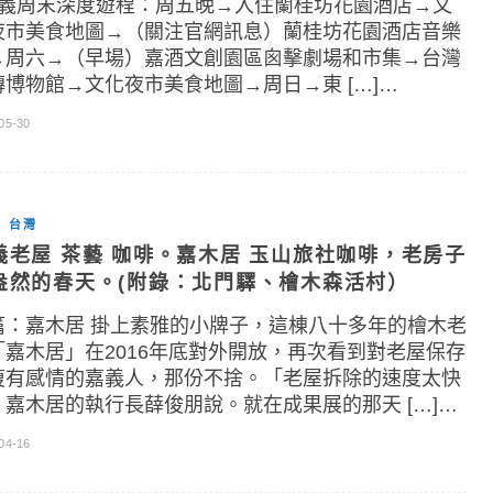
義周末深度遊程：周五晚→入住蘭桂坊花園酒店→文
夜市美食地圖→（關注官網訊息）蘭桂坊花園酒店音樂
→周六→（早場）嘉酒文創園區囪擊劇場和市集→台灣
磚博物館→文化夜市美食地圖→周日→東 […]…
05-30
台灣
義老屋 茶藝 咖啡。嘉木居 玉山旅社咖啡，老房子
盎然的春天。(附錄：北門驛、檜木森活村）
篇：嘉木居 掛上素雅的小牌子，這棟八十多年的檜木老
「嘉木居」在2016年底對外開放，再次看到對老屋保存
復有感情的嘉義人，那份不捨。「老屋拆除的速度太快
」嘉木居的執行長薛俊朋說。就在成果展的那天 […]…
04-16