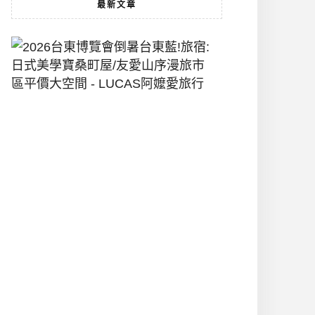
最新文章
2026
台
東
博
覽
會
倒
暑
台
東
藍!
旅
宿:
日
式