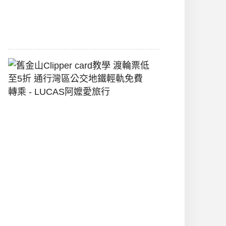
堡
2026-
07-
22
舊
金
山
Clipper
Card
教
學
渡
輪
票
低
至
5