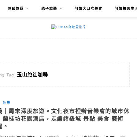
熟齡旅遊
親子旅遊
阿嬤大口吃美食
阿嬤精選生
玉山旅社咖啡
ng Tag
台灣
義｜周末深度旅遊。文化夜市裡辦音樂會的城市休
：蘭桂坊花園酒店，走讀諸羅城 景點 美食 藝術
屋。