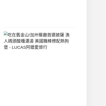
間
2026-
07-
29
吃
在
舊
金
山!
加
州
餐
廳
首
選
披