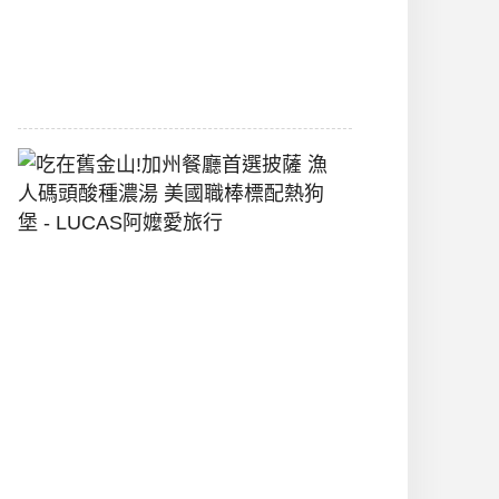
間
2026-
07-
29
吃
在
舊
金
山!
加
州
餐
廳
首
選
披