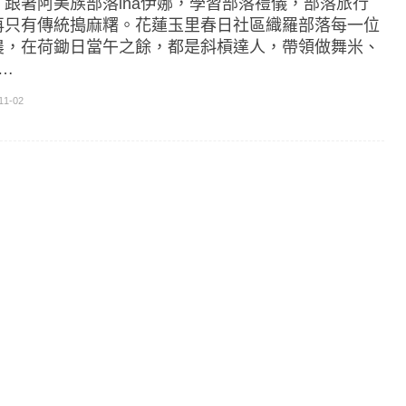
，跟著阿美族部落ina伊娜，學習部落禮儀，部落旅行
再只有傳統搗麻糬。花蓮玉里春日社區織羅部落每一位
農，在荷鋤日當午之餘，都是斜槓達人，帶領做舞米、
]…
11-02