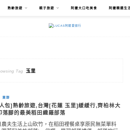
熟齡旅遊
親子旅遊
阿嬤大口吃美食
阿嬤精選生
玉里
rowsing Tag
東部
懶人包]熟齡旅遊,台灣[花蓮 玉里]緩緩行,齊柏林大
印落腳的最美稻田織羅部落
日農夫生活上山砍竹，在稻田裡餐桌享原民無菜單料