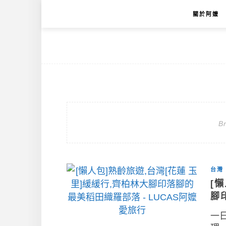
關於阿嬤
B
台灣
[
腳
一