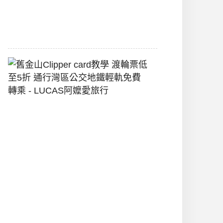
堡
2026-
07-
22
舊
金
山
Clipper
Card
教
學
渡
輪
票
低
至
5