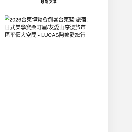
最新文章
2026
台
東
博
覽
會
倒
暑
台
東
藍!
旅
宿:
日
式