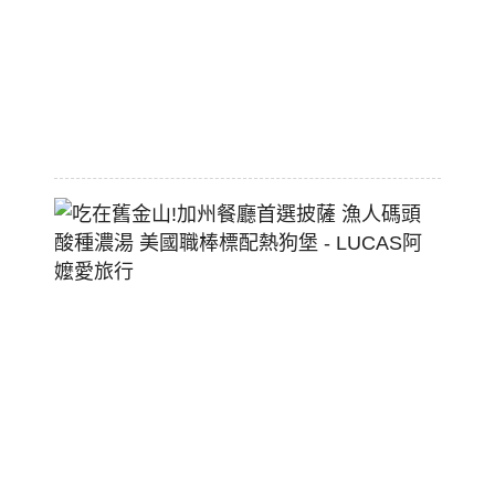
大
空
間
2026-
07-
29
吃
在
舊
金
山!
加
州
餐
廳
首