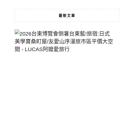
最新文章
2026
台
東
博
覽
會
倒
暑
台
東
藍!
旅
宿:
日