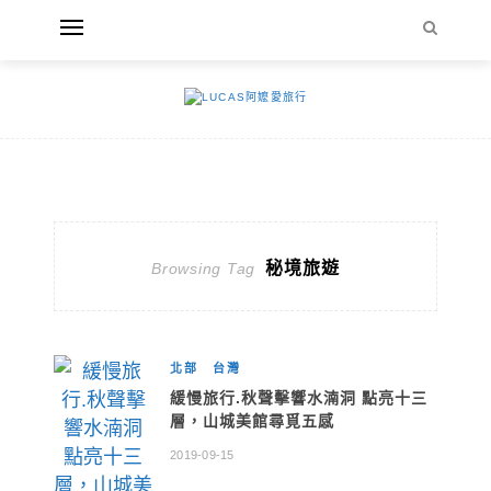
秘境旅遊
Browsing Tag
北部
台灣
緩慢旅行.秋聲擊響水湳洞 點亮十三
層，山城美館尋覓五感
2019-09-15