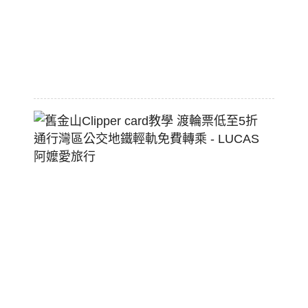
熱
狗
堡
2026-
07-
22
舊
金
山
Clippe
Card
教
學
渡
輪
票
低