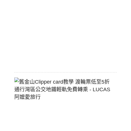
職
棒
標
配
熱
狗
堡
2026-
07-
22
舊
金
山
Clippe
Card
教
學