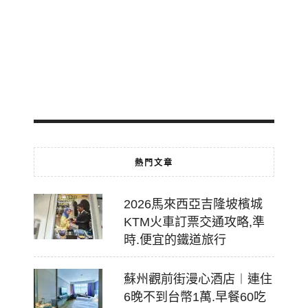
費
轉
乘
2026-
07-
18
熱門文章
2026馬來西亞吉隆坡檳城
KTM火車訂票交通攻略,準
時.便宜的鐵道旅行
蘇州觀前街漫心酒店︱連住
6晚不到台幣1萬.早餐60吃