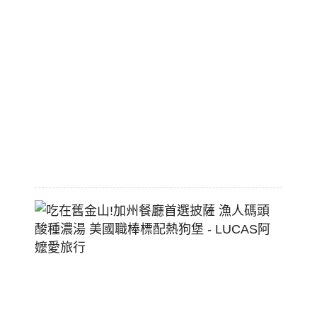
市
區
平
價
大
空
間
2026-
07-
29
吃
在
舊
金
山!
加