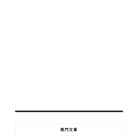
公
交
地
鐵
輕
軌
免
費
轉
乘
2026-
07-
18
熱門文章