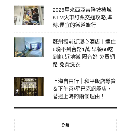
2026馬來西亞吉隆坡檳城
KTM火車訂票交通攻略,準
時.便宜的鐵道旅行
蘇州觀前街漫心酒店︱連住
6晚不到台幣1萬.早餐60吃
到飽.近地鐵 隔音好 免費網
路 免費洗衣
上海自由行｜和平飯店導覽
＆下午茶/星巴克旗艦店，
著迷上海的兩個理由！
分類