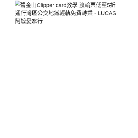
舊
金
山
Clippe
Card
教
學
渡
輪
票
低
至
5
折
通
行
灣
區