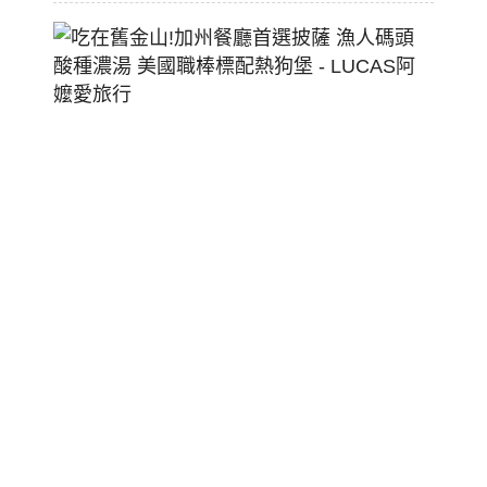
吃
在
舊
金
山!
加
州
餐
廳
首
選
披
薩
漁
人
碼