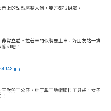
大門上的點點磨菇人偶，雙方都很搶戲。
，非常立體。拉著車門假裝要上車，好朋友站一排
多腳印吧！
的三對勞工公仔，壯丁戴工地帽腰掛工具袋，女子
啦！