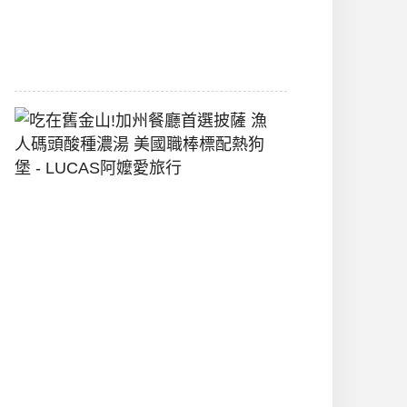
間
2026-
07-
29
吃
在
舊
金
山!
加
州
餐
廳
首
選
披
薩