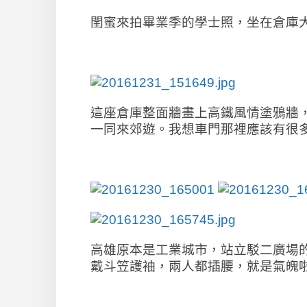
閨蜜來拍畢業季的學士照，坐在倉庫
這座倉庫整面牆畫上高鐵風情塗鴉牆
一同來郊遊。我想車門那裡應該有很
高雄原本是工業城市，站立駁二廣場
戴斗笠護袖，兩人都插腰，就是氣魄