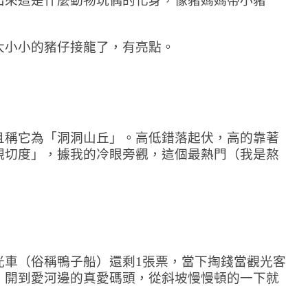
出來這是什麼動物玩偶的化身，像豬媽媽帶小豬
大小小的豬仔接龍了，有亮點。
且稱它為「洞洞山丘」。高低錯落起伏，高的靠著
親切度」，據我的冷眼旁觀，這個最熱門（我是熬
光車（俗稱鴨子船）還剩1張票，當下掏錢當觀光客
，開到愛河邊的真愛碼頭，從斜坡慢慢頓的一下就