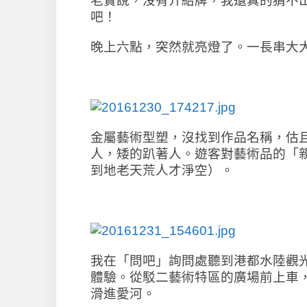
老實說，沒有介紹牌，我還真的猜不
吧！
晚上六點，突然就亮燈了。一長串大
金屬藝術型塑，沒找到作品名稱，估
人，矮的趴著人。遊客對藝術品的「
到地老天荒人才淨空）。
我在「問吧」詢問處聽到
港都水陸觀
體驗。從駁二藝術特區的廣場前上車
滑進愛河。