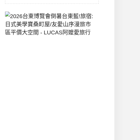
2026
台
東
博
覽
會
倒
暑
台
東
藍!
旅
宿:
日
式
美