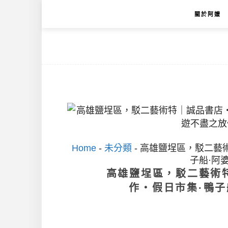
關於阿嬤
Home
-
未分類
-
高雄鹽埕區，駁二藝術
子船·阿
高雄鹽埕區，駁二藝術特
作‧假日市集·鴨子