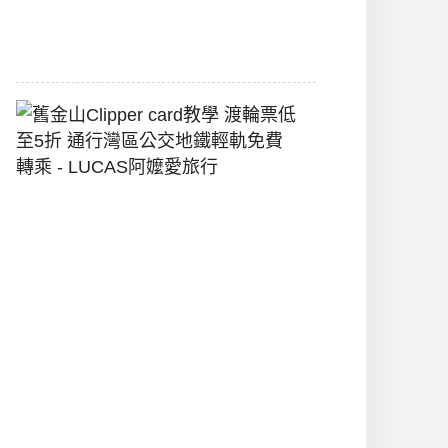
2026-
07-
22
舊
金
山
Clipper
Card
教
學
渡
輪
票
低
至
5
折