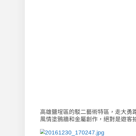
高雄鹽埕區的駁二藝術特區，走大勇
風情塗鴉牆和金屬創作，絕對是遊客