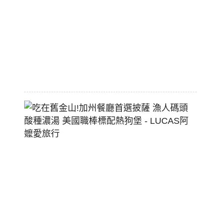
價
大
空
間
2026-
07-
29
吃
在
舊
金
山!
加
州
餐
廳