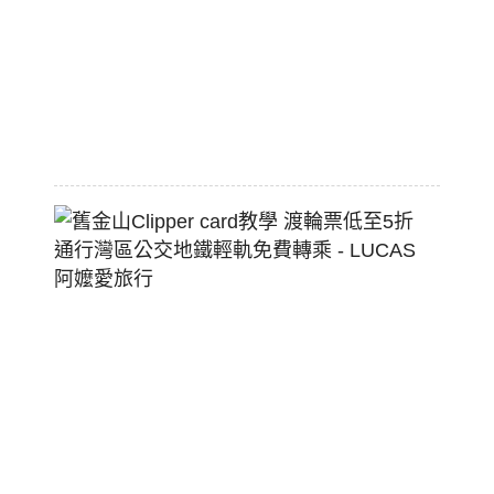
熱
狗
堡
2026-
07-
22
舊
金
山
Clippe
Card
教
學
渡
輪
票