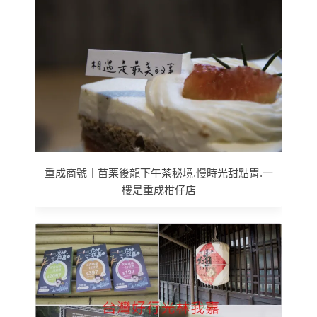
重成商號｜苗栗後龍下午茶秘境,慢時光甜點胃.一
樓是重成柑仔店