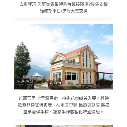
去車埕玩,怎麼從集集轉乘台鐵接駁車?集集支線
維修期平日/連假大眾交通
花蓮玉里 七里霧民宿，擁抱花東縱谷入夢。腳跨
歐亞菲律賓海板塊、在地玉里麵 橋頭臭豆腐 廣盛
堂羊羹伴手禮、獨家手作客製化啤酒體驗。