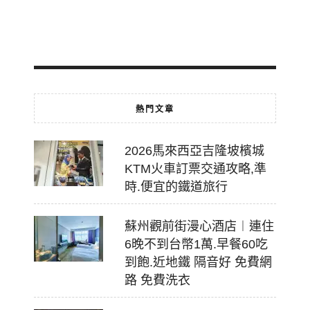
2026-
07-
18
熱門文章
2026馬來西亞吉隆坡檳城
KTM火車訂票交通攻略,準
時.便宜的鐵道旅行
蘇州觀前街漫心酒店︱連住
6晚不到台幣1萬.早餐60吃
到飽.近地鐵 隔音好 免費網
路 免費洗衣