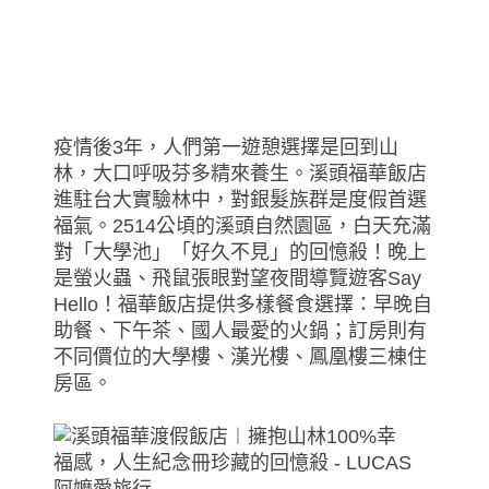
疫情後3年，人們第一遊憩選擇是回到山
林，大口呼吸芬多精來養生。溪頭福華飯店
進駐台大實驗林中，對銀髮族群是度假首選
福氣。2514公頃的溪頭自然園區，白天充滿
對「大學池」「好久不見」的回憶殺！晚上
是螢火蟲、飛鼠張眼對望夜間導覽遊客Say
Hello！福華飯店提供多樣餐食選擇：早晚自
助餐、下午茶、國人最愛的火鍋；訂房則有
不同價位的大學樓、漢光樓、鳳凰樓三棟住
房區。