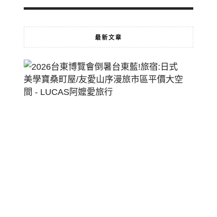
最新文章
2026
台
東
博
覽
會
倒
暑
台
東
藍!
旅
宿: