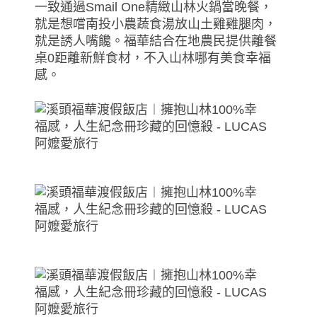
一致通過Smail One精緻山林火鍋當晚餐，
就是想嚐南投小農蔬食湯放山土雞雞腿肉，
就是誘人嘴饞。福華結合在地農民提供離餐
桌0距離新鮮食材，不入山林哪有美食幸福
感。