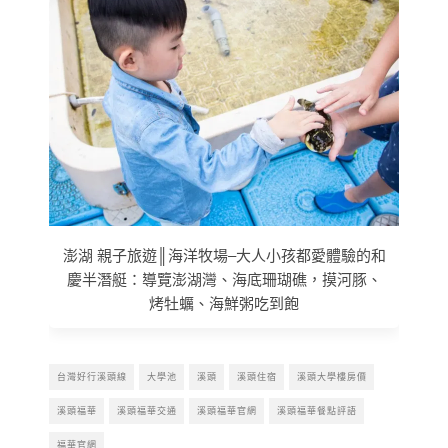
澎湖 親子旅遊║海洋牧場–大人小孩都愛體驗的和
慶半潛艇：導覽澎湖灣、海底珊瑚礁，摸河豚、
烤牡蠣、海鮮粥吃到飽
台灣好行溪頭線
大學池
溪頭
溪頭住宿
溪頭大學樓房價
溪頭福華
溪頭福華交通
溪頭福華官網
溪頭福華餐點評語
福華官網