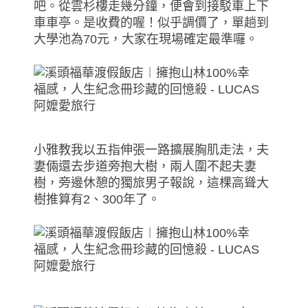
吧。從雲杉樓走幾分鐘，便會到接駁車上下
車車亭。是收費的喔！似乎調價了，單趟到
大學池為70元，大家在現場確定最準囉。
小雅教我以五指伸張一路擴展胸肌走法，夫
妻倆還去步道旁抱大樹，兩人圍不起夫妻
樹，旁邊休憩的獨旅男子報說，這棵高聳大
樹推算有2、300年了。