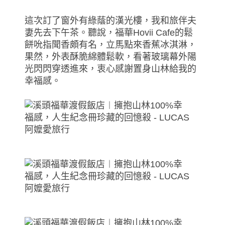
這次訂了窗外有綠蔭的漢光樓，我和旅伴夫
妻先去下午茶。聽說，福華Hovii Cafe的鬆
餅吮指聞香頗有名，立馬點來香蕉冰淇淋，
果然，外表酥脆綿體鬆軟，看著玻璃幕外陽
光閃閃穿透進來，衷心感謝置身山林給我的
幸福感。