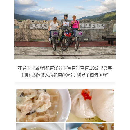
花蓮玉里啟程!花東縱谷玉富自行車道,10公里最美
田野,熟齡旅人玩花東(彩蛋：騎累了如何回程)