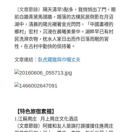
（文章節錄）
隔天清早5點多，我悄悄出了門，眼
前白牆青黛馬頭牆，錯落的古樸民居倒影在月沼
湖中，清晨的陽光襯著金光閃閃，「中國畫裡的
鄉村」宏村，
沉浸在晨曦美景中。湖畔早已有村
民洗滌衣物，枕水人家日出而作日落而眠的習
性，在古村中勤快的保持著。
文章連結：
臥虎藏龍與巾幗丈夫
【特色旅宿素描】
1.江蘇周庄 月上周庄文化酒店
（文章節錄）
阿嬤和友人是誤打誤撞撞住進周庄