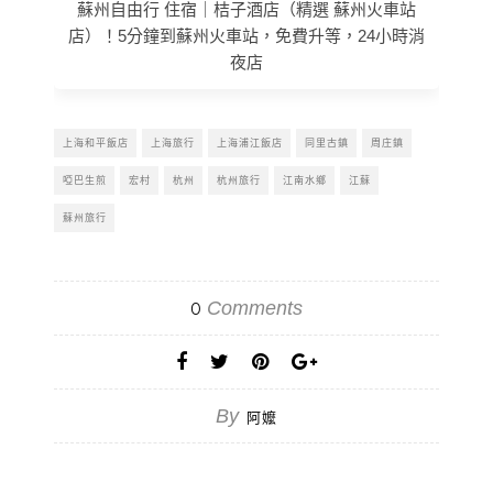
蘇州自由行 住宿｜桔子酒店（精選 蘇州火車站
店）！5分鐘到蘇州火車站，免費升等，24小時消
夜店
上海和平飯店
上海旅行
上海浦江飯店
同里古鎮
周庄鎮
啞巴生煎
宏村
杭州
杭州旅行
江南水鄉
江蘇
蘇州旅行
Comments
0
By
阿嬤