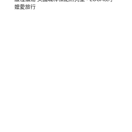
舊
金
山!
加
州
餐
廳
首
選
披
薩
漁
人
碼
頭
酸
種