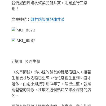
我們遊西湖嚐杭幫菜品龍井茶，則是旅行三樂
也！
文章連結：
龍井路柒號與龍井茶
3.蘇州 啞巴生煎
（文章節錄）
俞小姐的爸爸的確是瘖啞人，接著
生意後才改名啞巴生煎。他忙店裡生意到60
歲
才
退休，由俞小姐接手也24年了。啞巴生煎，就是
俞爸爸的關係，才取名這個貼切又印象深刻的店
名。