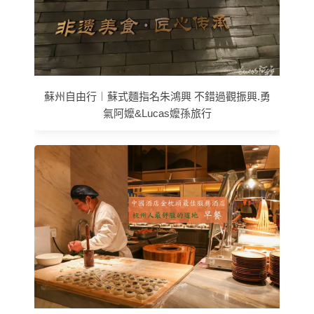
蘇州自由行︱蘇式麵指名朱鴻興 不錯過觀振興.勇
氣阿嬤&Lucas嬤孫旅行