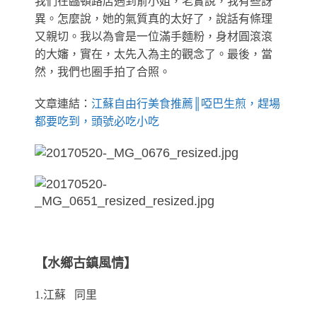
我們在臨頓路店遇到俞小姐，老實說，我有些訝
異。怎麼說，她的氣質真的太好了，說話有條理
又親切。我以為會是一位滿手麵粉，身材圓滾滾
的大嬸，實在，太先入為主的觀念了。
最後，當
然，我們也圈手拍了合照。
文章連結：
江蘇自由行美食推薦║啞巴生煎，趕場
都要吃到，頭號必吃小吃
【水鄉古鎮風情】
1.江蘇 同里