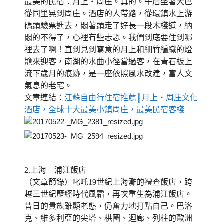
最美的民宿：月上‧周庄。真的。
午后坐著大巴
從同里晃到周庄。酒店的人帶路，從環鎮水上游
碼頭驗票進去，悶著頭走了好長一段木棧道，納
悶的不得了，心裡有些忐忑。
我們到底要住到哪
裡去了啊！
直到見到寫意的月上和細竹編織的燈
籠來迎客，南湖的水曲小徑當過客，在青石板上
流下歲月的痕跡，是一座依照風水改建，富人文
氣息的老宅。
文章連結：
江蘇自由行住宿推薦║月上‧周庄文化
酒店，全球十大最美小鎮周庄，最美民宿客棧
2.上海 浦江飯店
（文章節錄）叱吒19世紀上海灘的禮查飯店，跨
越三世紀歷經時代風霜，再次重生為浦江飯店。
昔日的貴族雖顯老態，仍奮力地打點自己。巴洛
克、維多利亞的尖塔、栱圈、迴廊、列柱的歐洲