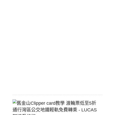
濃
湯
美
國
職
棒
標
配
熱
狗
堡
2026-
07-
22
舊
金