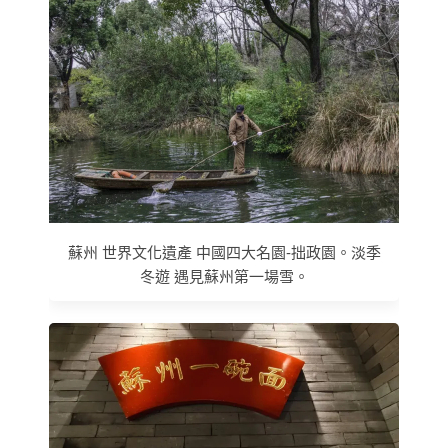
蘇州 世界文化遺產 中國四大名園-拙政園。淡季
冬遊 遇見蘇州第一場雪。