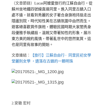
（文章節錄）
Lucas阿嬤愛旅行的江蘇自由行，從
蘇州坐地鐵四號線直達同里。進入同里古鎮入口
處不遠，就看到秀麗的女子著合身旗袍持扇走出
隱廬別院，時代知性美在古鎮氛圍中由然而生。
遊客總喜歡買件旗袍，體驗民國時期大家閨秀身
段優雅手執繡扇，溫婉又帶著知性的形象，展示
東方美的婉約風情，帶著亂世中的悠然氣質。這
也是同里有故事的開始。
文章連結：
【旅行】江蘇自由行╴同里民初女學
堂麗則女學 ，遺落在古鎮的一顆明珠
2.安徽 宏村