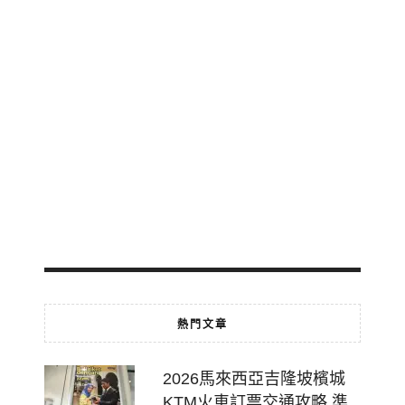
地
鐵
輕
軌
免
費
轉
乘
2026-
07-
18
熱門文章
2026馬來西亞吉隆坡檳城
KTM火車訂票交通攻略,準