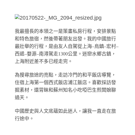
我最擅長的本領之一是策畫私房行程，安排景點
和特色旅宿，然後帶著朋友出發。我的中國旅行
最壯舉的行程，是由友人自駕從上海–烏鎮–宏村–
西遞–婺源–南潯駕走1300公里。迷戀水鄉古鎮，
上海附近差不多已經走完。
為搜尋旅途的亮點，走訪冷門的和平飯店導覽，
住宿上海第一個西式飯店浦江飯店。喜歡採訪發
掘素材，還冐眛和蘇州知名小吃啞巴生煎闆娘聊
過天。
中國歷史與人文底蘊如此迷人，讓我一直走在旅
行途中。