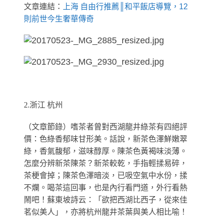
文章連結：
上海 自由行推薦║和平飯店導覽，12
則前世今生奢華傳奇
2.浙江 杭州
（文章節錄）
嗜茶者曾對西湖龍井綠茶有四絕評
價：色綠香郁味甘形美。話說，新茶色澤鮮嫩翠
綠，香氣馥郁，滋味醇厚。陳茶色黃褐味淡薄。
怎麼分辨新茶陳茶？新茶較乾，手指輕揉易碎，
茶梗會掉；陳茶色澤暗淡，已吸空氣中水份，揉
不爛。喝茶這回事，也是內行看門道，外行看熱
鬧吧！
蘇東坡詩云：「欲把西湖比西子，從來佳
茗似美人」，亦將杭州龍井茶葉與美人相比喻！