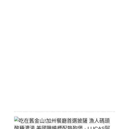
愛
山
序
漫
旅
市
區
平
價
大
空
間
2026-
07-
29
吃
在