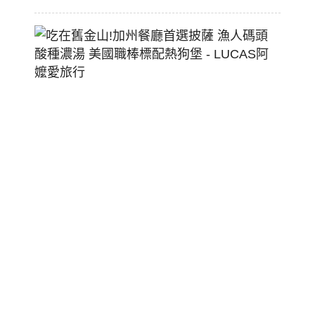
吃
在
舊
金
山!
加
州
餐
廳
首
選
披
薩
漁
人
碼