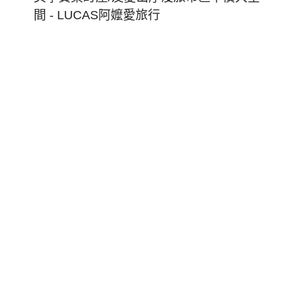
東
博
覽
會
倒
暑
台
東
藍!
旅
宿:
日
式
美
學
寶
桑