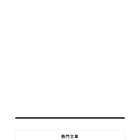
區
公
交
地
鐵
輕
軌
免
費
轉
乘
2026-
07-
18
熱門文章