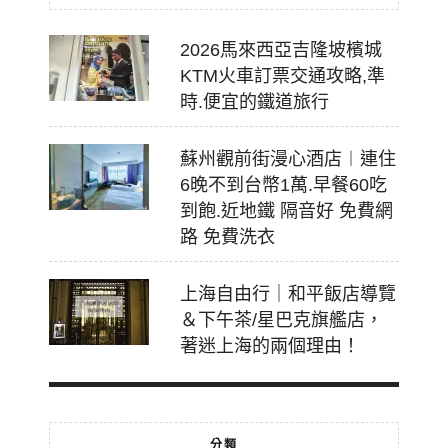
2026馬來西亞吉隆坡檳城
KTM火車訂票交通攻略,準
時.便宜的鐵道旅行
蘇州觀前街漫心酒店︱連住
6晚不到台幣1萬.早餐60吃
到飽.近地鐵 隔音好 免費網
路 免費洗衣
上海自由行｜和平飯店導覽
＆下午茶/星巴克旗艦店，
著迷上海的兩個理由！
分類