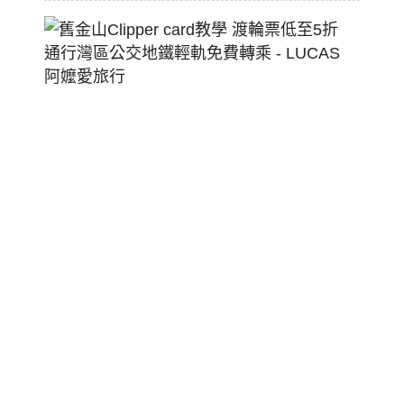
舊
金
山
Clippe
Card
教
學
渡
輪
票
低
至
5
折
通
行
灣