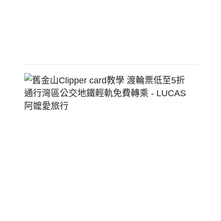
狗
堡
2026-
07-
22
舊
金
山
Clippe
Card
教
學
渡
輪
票
低
至