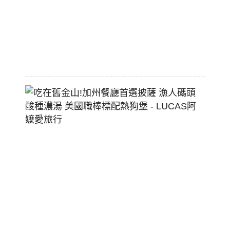
大
空
間
2026-
07-
29
吃
在
舊
金
山!
加
州
餐
廳
首
選