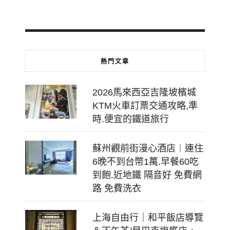
07-
18
熱門文章
2026馬來西亞吉隆坡檳城
KTM火車訂票交通攻略,準
時.便宜的鐵道旅行
蘇州觀前街漫心酒店︱連住
6晚不到台幣1萬.早餐60吃
到飽.近地鐵 隔音好 免費網
路 免費洗衣
上海自由行｜和平飯店導覽