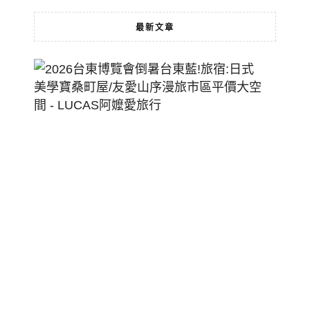
最新文章
2026
台
東
博
覽
會
倒
暑
台
東
藍!
旅
宿:
日