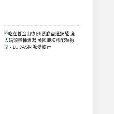
間
2026-
07-
29
吃
在
舊
金
山!
加
州
餐
廳
首
選
披
薩