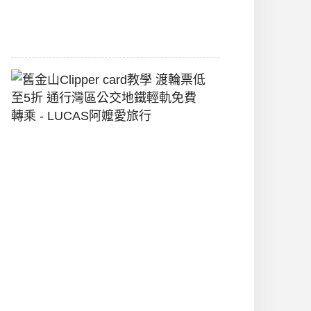
2026-
07-
22
舊
金
山
Clipper
Card
教
學
渡
輪
票
低
至
5
折