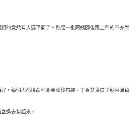
顫顫的竟然有人擺平衡了。掀起一批阿姨隨後跟上秤的不亦樂
尚好，每個人都拼命地要塞滿紗布袋。
丁香艾葉白芷蘇葉薄荷
是塞進去紮起來。