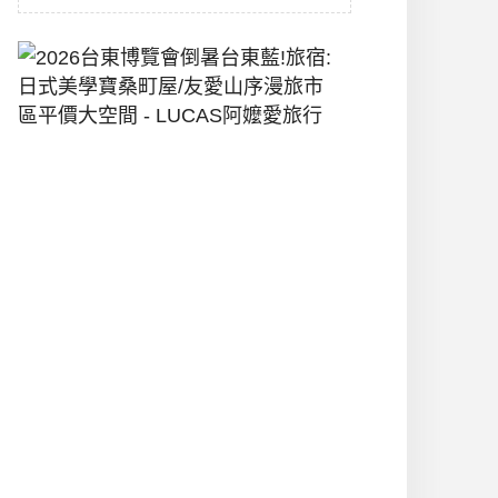
2026
台
東
博
覽
會
倒
暑
台
東
藍!
旅
宿:
日
式
美