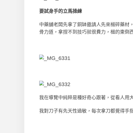
要試身手的立馬操練
中藥舖老闆先拿了銅缽邀請人先來槌碎藥材
骨力道，拿捏不到技巧就很費力，槌的東倒
我在導覽中純粹是種好奇心跟著，從看人用
我對刀子有先天性過敏，每次拿刀都覺得手