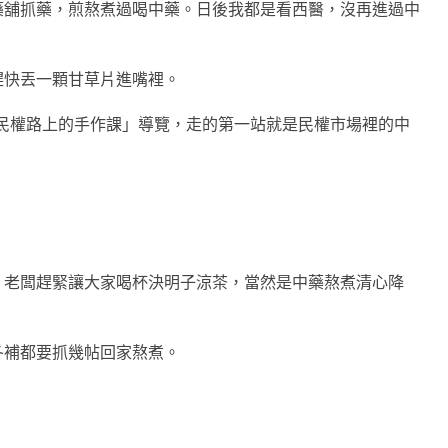
藥舖抓藥，煎熬煮過喝中藥。日後我都是看西醫，沒再進過中
趕快丟一顆甘草片進嘴裡。
的「民權路上的手作課」導覽，走的第一站就是民權市場裡的中
，老闆趕緊讓大家喝杯決明子涼茶，當然是中藥熬煮清心降
冬補都要抓幾帖回家熬煮。