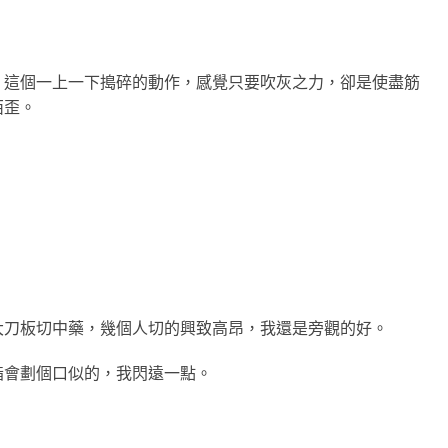
，這個一上一下搗碎的動作，感覺只要吹灰之力，卻是使盡筋
西歪。
大刀板切中藥，幾個人切的興致高昂，我還是旁觀的好。
指會劃個口似的，我閃遠一點。