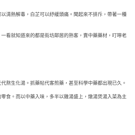
可以清熱解毒，白芷可以紓緩頭痛。聞起來不排斥，帶著一種
，一看就知道來的都是街坊鄰居的熟客，賣中藥藥材，叮嚀老
天代熬生化湯。抓藥帖代客煎藥，甚至科學中藥都出現已久。
的零食。而以中藥入味，多半以雞湯盛上，燉湯煲湯入菜為主