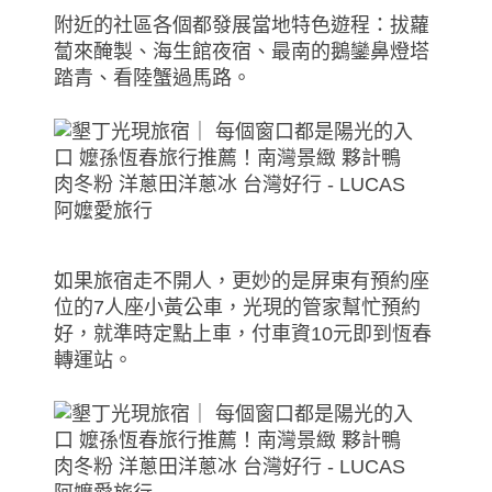
附近的社區各個都發展當地特色遊程：拔蘿
蔔來醃製、海生館夜宿、最南的鵝鑾鼻燈塔
踏青、看陸蟹過馬路。
如果旅宿走不開人，更妙的是屏東有預約座
位的7人座小黃公車，光現的管家幫忙預約
好，就準時定點上車，付車資10元即到恆春
轉運站。