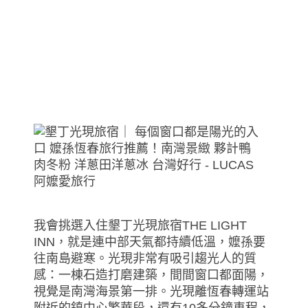
我會挑選入住墾丁光現旅宿THE LIGHT
INN，就是連中部天氣都持續低溫，嬤孫要
往南島避寒。光現非常有吸引趨光人的質
感：一棟石造打磨建築，間間窗口都面陽，
視覺是南灣海景第一排。光現離恆春轉運站
附近的鎮中心繁華段，還有10多分鐘車程，