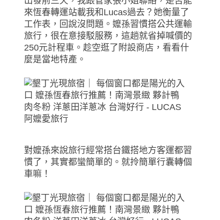
出發前三天，我跟管家張小姐聯絡，是否能
來恆春轉運站載我和Lucas過去？她衡量了
工作表，回說沒問題。嬤孫習慣搭公共運輸
旅行，很在意接駁服務，這趟就省掉喊價的
250元計程車。趁空逛了附設商店，看看什
麼是當地特產。
對嬤孫來說旅行經常搭台鐵搭地方客運都習
慣了，其實都蠻簡單的。就拎簡單行囊轉個
車嘛！