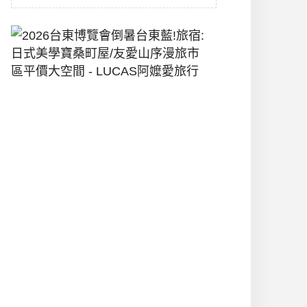
2026
台
東
博
覽
會
倒
暑
台
東
藍!
旅
宿:
日
式
美