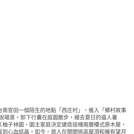
台南官田一個陌生的地點「西庄村」，進入「鄉村故事
小說場景。卸下行囊在庭園散步，褪去夏日的逼人暑
片柚子林園，園主家庭決定建造這幢兩層樓式原木屋，
看到心血結晶。如今，旅人在間間挑高屋頂和擁有望月