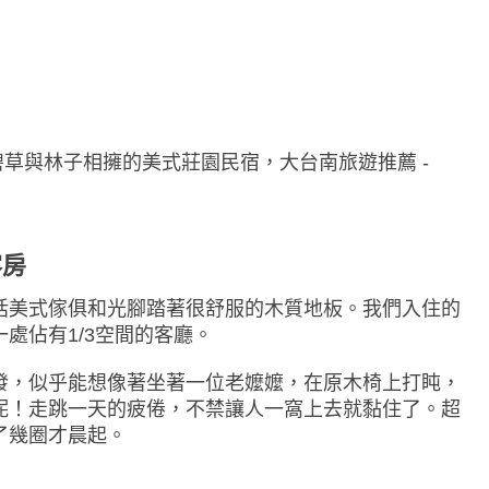
客房
括美式傢俱和光腳踏著很舒服的木質地板。我們入住的
處佔有1/3空間的客廳。
發，似乎能想像著坐著一位老嬤嬤，在原木椅上打盹，
呢！走跳一天的疲倦，不禁讓人一窩上去就黏住了。超
了幾圈才晨起。