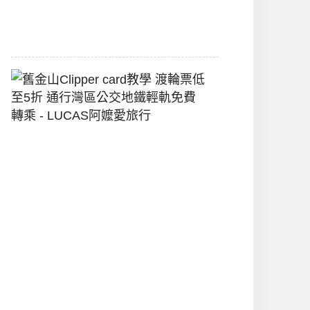
2026-
07-
22
舊
金
山
Clipper
Card
教
學
渡
輪
票
低
至
5
折