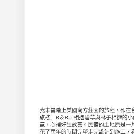
我未曾踏上美國南方莊園的旅程，卻在
旅棧」B＆B，相遇碧草與林子相擁的
氣，心裡好生歡喜。民宿的土地原是一
花了兩年的時間完整走完設計到施工，