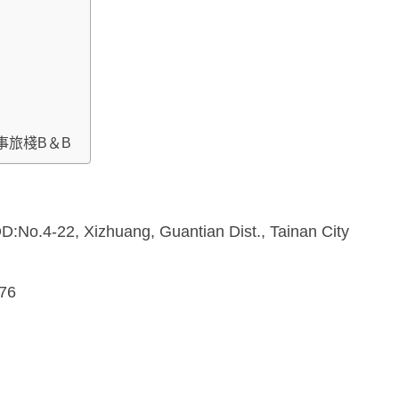
事旅棧B＆B
, Xizhuang, Guantian Dist., Tainan City
676