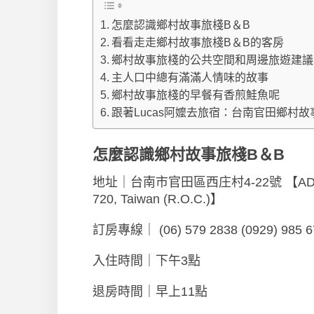
怎麼認識鄉村故事旅棧B＆B
看看走走鄉村故事旅棧B＆B的客房
鄉村故事旅棧的公共空間和周邊旅遊建議
主人口中總有滿滿人情味的故事
鄉村故事旅棧的早餐有香煎鮭魚呢
跟著Lucas阿嬤去旅宿：台南官田鄉村故
怎麼認識鄉村故事旅棧B＆B
地址｜台南市官田區西庄村4-22號 【ADD:No.4-22
720, Taiwan (R.O.C.)】
訂房專線｜ (06) 579 2838 (0929) 985 
入住時間｜下午3點
退房時間｜早上11點