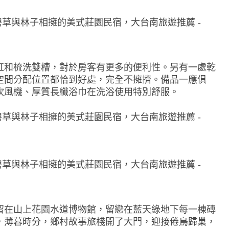
缸和梳洗雙槽，對於房客有更多的便利性。另有一處乾
空間分配位置都恰到好處，完全不擁擠。備品一應俱
吹風機、厚質長纖浴巾在洗浴使用特別舒服。
留在山上花園水道博物館，留戀在藍天綠地下每一棟磚
，薄暮時分，鄉村故事旅棧開了大門，迎接倦鳥歸巢，