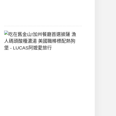
間
2026-
07-
29
吃
在
舊
金
山!
加
州
餐
廳
首
選
披
薩