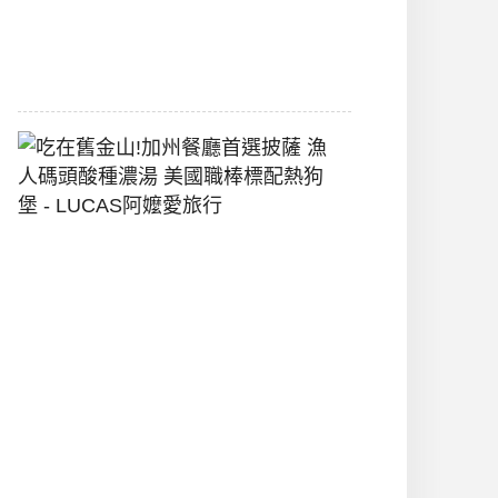
間
2026-
07-
29
吃
在
舊
金
山!
加
州
餐
廳
首
選
披
薩