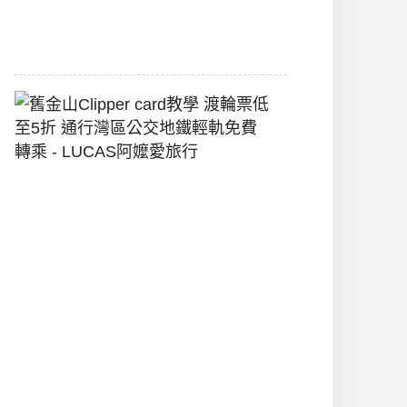
2026-
07-
22
舊
金
山
Clipper
Card
教
學
渡
輪
票
低
至
5
折