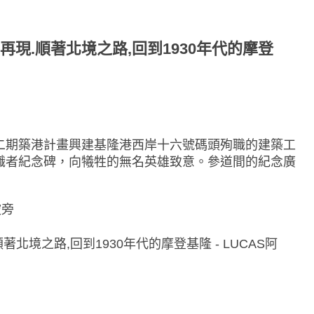
二期築港計畫興建基隆港西岸十六號碼頭殉職的建築工
職者紀念碑，向犧牲的無名英雄致意。參道間的紀念廣
坡旁