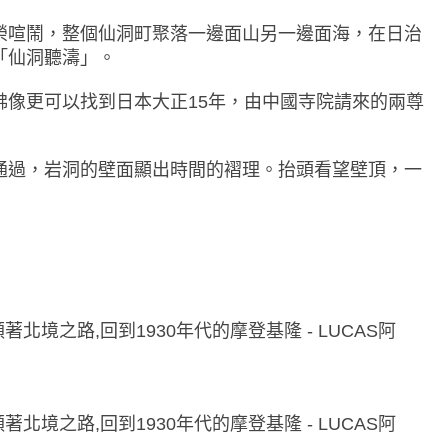
榮喧鬧，整個仙洞町聚落一邊面山另一邊面海，在日治
「仙洞聽濤」。
佛像更可以找到日本大正15年，由中國寺院請來的兩尊
通過，岩洞的壁面顯出時間的褶理。抬頭看望壁頂，一