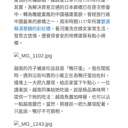
屋頂的木構廊橋，據說是日本人在1593年所建，
其實，為解決貿易交通的日本廊橋已在逐次修復
中，轉為雕龍畫鳳的中國福建風貌。曾經旅行過
中國最美的廊橋之一，南宋時期1137年所建
婺源
縣清華鎮的彩虹橋
，看河邊洗衣婦女家常生活，
發思古悠情，便覺得會安的地標建築有點小規
模。
越南的月子補身珍品就是「鴨仔蛋」。我在閒逛
時，遇到沿街叫賣的小販正在為鴨仔蛋加佐料，
還堆上一大把九層塔，給店家當下午點心。
一位
讀者說，越南同事給她吃過，說是極品美味啊！
提供一下她的吃法：越南魚露加檸檬，也可以沾
一點越南鹽巴。當然，照樣抓一把九層塔配著。
只能說，鴨仔不可貌相。