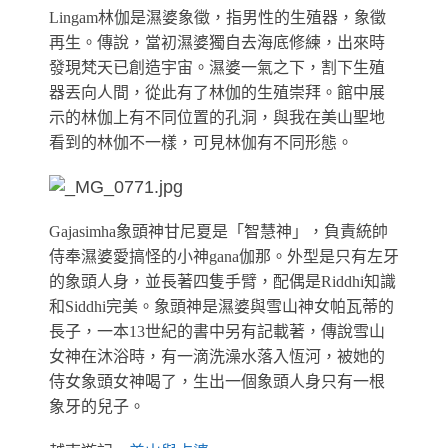
Lingam林伽是濕婆象徵，指男性的生殖器，象徵
再生。傳說，當初濕婆獨自去海底修練，出來時
發現梵天已創造宇宙。濕婆一氣之下，割下生殖
器丟向人間，從此有了林伽的生殖崇拜。館中展
示的林伽上有不同位置的孔洞，與我在美山聖地
看到的林伽不一樣，可見林伽有不同形態。
Gajasimha象頭神甘尼夏是「智慧神」，負責統帥
侍奉濕婆愛搞怪的小神gana伽那。外型是只有左牙
的象頭人身，並長著四隻手臂，配偶是Riddhi知識
和Siddhi完美。象頭神是濕婆與雪山神女帕瓦蒂的
長子，一本13世紀的書中另有記載著，傳說雪山
女神在沐浴時，有一滴洗澡水落入恆河，被她的
侍女象頭女神喝了，生出一個象頭人身只有一根
象牙的兒子。