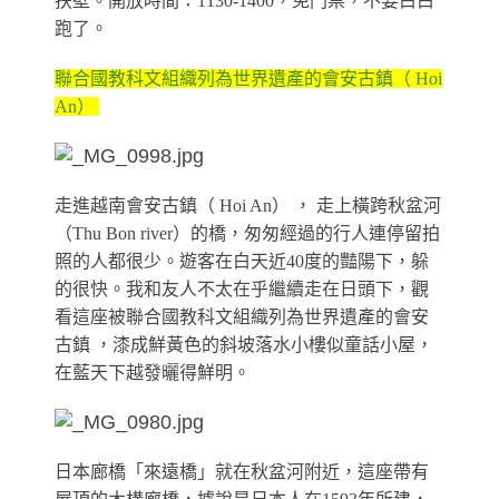
扶壁。開放時間：1130-1400，免門票，不要白白
跑了。
聯合國教科文組織列為世界遺產的會安古鎮（ Hoi
An）
走進越南會安古鎮（ Hoi An） ， 走上橫跨秋盆河
（Thu Bon river）的橋，匆匆經過的行人連停留拍
照的人都很少。遊客在白天近40度的豔陽下，躲
的很快。我和友人不太在乎繼續走在日頭下，觀
看這座被聯合國教科文組織列為世界遺產的會安
古鎮 ，漆成鮮黃色的斜坡落水小樓似童話小屋，
在藍天下越發曬得鮮明。
日本廊橋「來遠橋」就在秋盆河附近，這座帶有