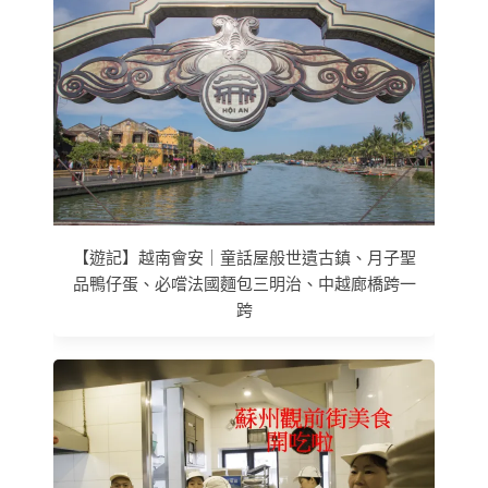
【遊記】越南會安｜童話屋般世遺古鎮、月子聖
品鴨仔蛋、必嚐法國麵包三明治、中越廊橋跨一
跨