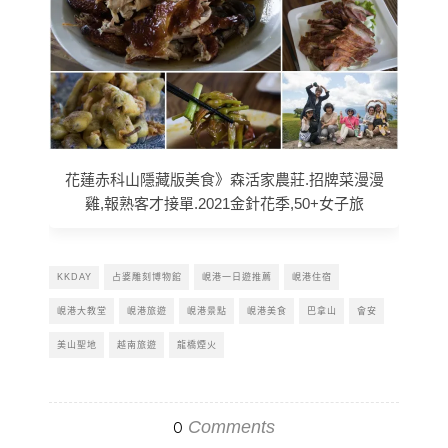
花蓮赤科山隱藏版美食》森活家農莊.招牌菜漫漫
雞,報熟客才接單.2021金針花季,50+女子旅
KKDAY
占婆雕刻博物館
峴港一日遊推薦
峴港住宿
峴港大教堂
峴港旅遊
峴港景點
峴港美食
巴拿山
會安
美山聖地
越南旅遊
龍橋煙火
Comments
0