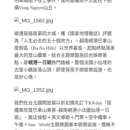
明車廂由下往上攀升，像阿嬤懼高不太能往下拍
攝Vong Nguyet山丘。
峴港是越南第四大城，獲《國家地理雜誌》評選
為「人生必去的五十個地方」。越南峴港巴拿山
度假區（Ba Na Hills）以世界最長、起點終點落差
最大的登山纜車，結合主題樂園為綜合娛樂景
點，是
峴港一日遊
熱門路線。整個法國小仙境的
古堡小鎮座落山頂，即使晃晃不擠遊樂設施，也
是好心情。
我們在台北國際旅展以折扣價先訂下KKday「搭
纜車欣賞巴拿山美景–越南峴港小法國仙境一日
遊」，飯店接駁＋英文導遊＋門票＋空中纜車＋
午餐＋Sun World主題樂園基本遊樂設施，價格不