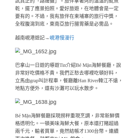
試真正的「路邊攤」。
旅伴拿著烤的溫溫的魷魚
乾，擺了應景拍照。愛好旅遊，在地體會是一定
要有的。不過，我有旅伴在柬埔寨的旅行中獎，
全程腹瀉到底，東南亞旅行腸胃藥是必需品。
越南峴港遊記→
峴港慢漫行
巴拿山一日遊的導遊Tin介紹Bé Mặn海鮮餐廳，說
非常好吃價格不貴。我們正愁去哪裡吃頓好料，
立馬由grap叫計程車，餐廳離Han River韓江不遠，
地點方便外，還有沙灘可以玩水散步。
Bé Mặn海鮮餐廳採現撈秤重現烹調，非常新鮮價
格透明化。一頓美味海鮮大餐，原本還打賭超過
兩千元，輸者買單，竟然結帳才1300台幣。連續