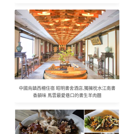
中國烏鎮西柵住宿 昭明書舍酒店,獨擁枕水江南書
香韻味 馬雲最愛巷口的書生羊肉麵