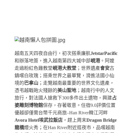
越南五天四夜自由行，初次搭乘廉航
JetstarPacific
和辦落地簽，進入越南第四大城中部
峴港
。阿嬤
走過粉紅色雞教堂
峴港大教堂
；世界遺產
會安
古
鎮嚐白玫瑰；搭乘世界之最單覽，滑進法國小仙
境的
巴拿山
；走覽越南最重要的世界文化遺產，
憑弔越戰砲火殘餘的
美山聖地
；越南行中的人文
旅行，對法國人搶救下300多件出土遺物，興建
占
婆雕刻博物館
保存，存著敬意。住宿9.0評價位置
優越卻僅需台幣千元商旅–Han River韓江河畔
Avora Hotel埃武拉飯店
，趕上周末
Dragon Bridge
龍橋
煙火秀；在Han River附近逛夜市，品嚐越南