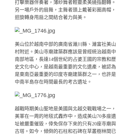
打擊樂器伴奏著，薄紗舞者輕靈柔美繞指翻轉。
另一場戶外的扇舞，主舞者頭上戴著彩圈高帽，
迴旋轉身甩扇之間結合著力與美。
美山位於越南中部的廣南省濰川縣、濰富社美山
村附近。美山寺廟建築群應該是曾經統治越南中
南部地區，長達14個世紀的占婆王國的宗教和歷
史文化中心，是越南最重要的文化遺產，被認為
是東南亞最重要的印度寺廟建築群之一，也許是
中南半島存在時間最長的考古遺址。
越戰時期美山聖地是美國與北越交戰戰場之一，
美軍在一周的地毯式轟炸中，造成美山70多座遺
址被嚴重催毀，倖免保存下來的只有20座寺廟與
古塔。如今，傾倒的石柱和石碑在草叢樹林間已