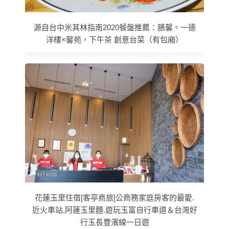
源自台中米其林指南2020餐盤推薦：膳馨。一德
洋樓×馨苑，下午茶 創意台菜（有包廂）
花蓮玉里住宿[客亭商旅]公商務家庭房客的最愛.
近火車站,阿蓮玉里麵.遊玩玉富自行車道＆台灣好
行玉長豐濱線一日遊