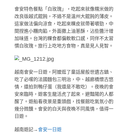
會安特色餐點「白玫瑰」，
吃起來就像糯米做的
改良版越式餛飩，不過不是溫州大餛飩的薄皮。
這家做法偏向涼食，吃起來粿皮就帶著嚼勁，中
間捏進小糰肉餡，外面撒上油蔥酥，沾些醬汁增
加味道。台灣的粿食都偏軟軟口感，同伴不太習
慣白玫瑰。旅行上吃地方食物，真是見人見智。
越南會安一日遊，阿嬤逛了童話屋般世遺古鎮、
吃了必嚐的法國麵包三明治，中、越廊橋懷古悠
情，還拍到鴨仔蛋（我還是不敢吃）。夜晚的會
安來臨時，遊客生龍活虎了起來，避豔陽的人都
醒了。遊船看夜景是重頭戲，找餐館吃氣氛小酌
幾分微醺。會安的白天與夜晚不同風情，值得一
日遊。
越南遊記→
會安一日遊