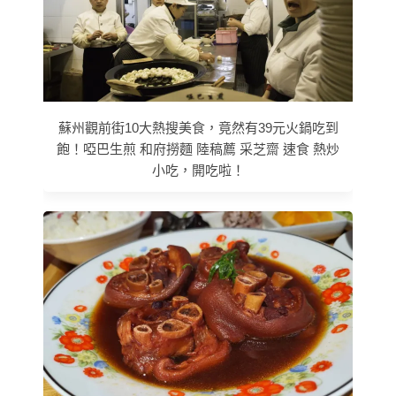
蘇州觀前街10大熱搜美食，竟然有39元火鍋吃到
飽！啞巴生煎 和府撈麵 陸稿薦 采芝齋 速食 熱炒
小吃，開吃啦！