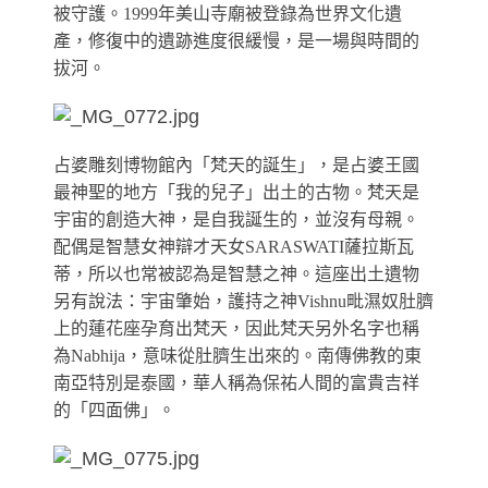
被守護。1999年美山寺廟被登錄為世界文化遺
產，修復中的遺跡進度很緩慢，是一場與時間的
拔河。
占婆雕刻博物館內「梵天的誕生」，是占婆王國
最神聖的地方「我的兒子」出土的古物。梵天是
宇宙的創造大神，是自我誕生的，並沒有母親。
配偶是智慧女神辯才天女SARASWATI薩拉斯瓦
蒂，所以也常被認為是智慧之神。這座出土遺物
另有說法：宇宙肇始，護持之神Vishnu毗濕奴肚臍
上的蓮花座孕育出梵天，因此梵天另外名字也稱
為Nabhija，意味從肚臍生出來的。南傳佛教的東
南亞特別是泰國，華人稱為保祐人間的富貴吉祥
的「四面佛」。