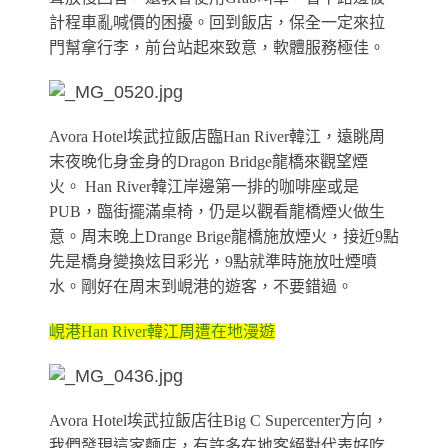
計程車亂喊價的困擾。回到飯店，保全一定來拉
門幫拿行李，前台站起來致意，軟體服務極佳。
Avora Hotel埃武拉飯店臨Han River韓江，遠眺周
末夜晚化身金身的Dragon Bridge龍橋來觀望煙
火。 Han River韓江岸邊第一排的咖啡座或是
PUB，臨街擺滿桌椅，仍是以觀看龍橋煙火做生
意。周末晚上Drange Brige龍橋施放煙火，接近9點
先是橋身變換炫目彩光，9點就準時施放吐煙噴
水。剛好在周末到峴港的遊客，不要錯過。
峴港Han River韓江周遭在地漫遊
Avora Hotel埃武拉飯店往Big C Supercenter方向，
我們發現這家麵店，有許多在地客絕對代表好吃