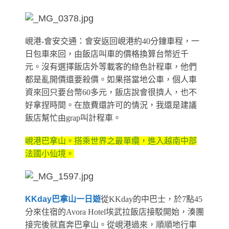
峴港-會安交通：會安返回峴港約40分鐘車程，一
日包車來回，由飯店叫車的價格換算台幣近千
元。沒有選擇飯店外等載客的綠色計程車，他們
都是亂開價還要殺價。如果搭當地公車，個人車
資來回只要台幣60多元，飯店說會很擠人，也不
好拿捏時間。在旅費還許可的情況，我還是建議
飯店幫忙由grap叫計程車。
峴港巴拿山。搭乘世界之最單纜，進入越南中部
法國小仙境。
KKday巴拿山一日遊
從KKday的中巴士，於7點45
分來住宿的Avora Hotel埃武拉飯店接駁開始，湊團
接完後就直奔巴拿山。從峴港過來，順順地行車