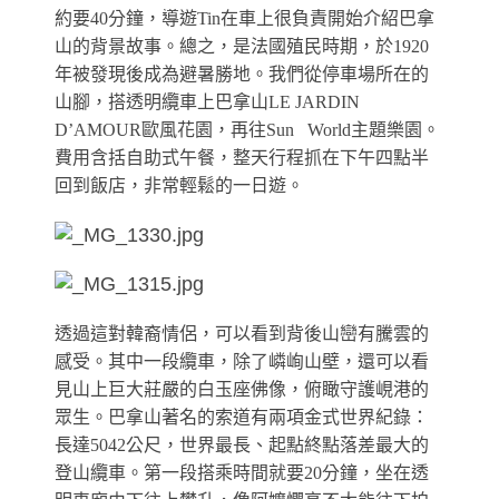
約要40分鐘，導遊Tin在車上很負責開始介紹巴拿
山的背景故事。總之，是法國殖民時期，於1920
年被發現後成為避暑勝地。我們從停車場所在的
山腳，搭透明纜車上巴拿山LE JARDIN
D’AMOUR歐風花園，再往Sun World主題樂園。
費用含括自助式午餐，整天行程抓在下午四點半
回到飯店，非常輕鬆的一日遊。
透過這對韓裔情侶，可以看到背後山巒有騰雲的
感受。其中一段
纜車，除了嶙峋山壁，還可以看
見山上巨大莊嚴的白玉座佛像，俯瞰守護峴港的
眾生。
巴拿山著名的索道有兩項金式世界紀錄：
長達5042公尺，世界最長、起點終點落差最大的
登山纜車。第一段搭乘時間就要20分鐘，坐在透