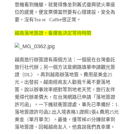
登機看到機艙，就覺得像坐到舊式復興號火車座
位的感覺。便宜票價當然要有心理建設，安全為
要，沒有Tea or Caffee很正常。
越南落地簽證，看運氣決定等待時間
越南旅行辦簽證有兩個方法：一個是在台灣委託
旅行社代辦；另一個方法是網路填單申請觀光簽
證（DL），再到越南辦落地簽，費用是美金25
元。出發前，越南經商友人勸我千萬不要落地
簽，說以辦事效率絕對等到地老天荒。旅行友伴
覺得代辦差價大，在台灣網路已申請「落地簽證
許可函」。一下機就衝簽證處，事先已準備好：
1.
落地簽證許可函2.出入境表格3.證照1張4.費用25元
美金（單月單次）。最後，僅等候45分鐘就拿到
落地簽證，回報越商友人，他直說我們真幸運。