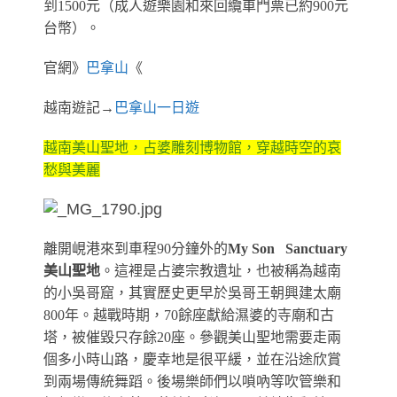
到1500元（成人遊樂園和來回纜車門票已約900元
台幣）。
官網》
巴拿山
《
越南遊記→
巴拿山一日遊
越南美山聖地，占婆雕刻博物館，穿越時空的哀
愁與美麗
離開峴港來到車程90分鐘外的
My Son Sanctuary
美山聖地
。這裡是占婆宗教遺址，也被稱為越南
的小吳哥窟，其實歷史更早於吳哥王朝興建太廟
800年。越戰時期，70餘座獻給濕婆的寺廟和古
塔，被催毀只存餘20座。
參觀美山聖地需要走兩
個多小時山路，慶幸地是很平緩，並
在沿途欣賞
到兩場傳統舞蹈。後場樂師們以嗩吶等吹管樂和