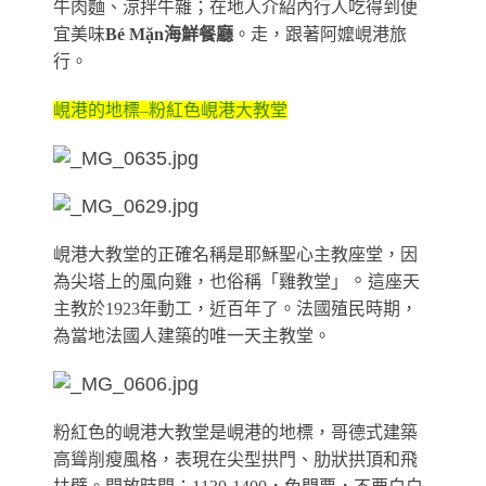
牛肉麵、涼拌牛雜；在地人介紹內行人吃得到便
宜美味
Bé Mặn
海鮮餐廳
。走，跟著阿嬤峴港旅
行。
峴港的地標–粉紅色峴港大教堂
峴港大教堂的正確名稱是耶穌聖心主教座堂，因
。
為尖塔上的風向雞，也俗稱「雞教堂」
這座天
主教於1923年動工，近百年了。法國殖民時期，
為當地法國人建築的唯一天主教堂。
粉紅色的峴港大教堂是峴港的地標，哥德式建築
高聳削瘦風格，表現在尖型拱門、肋狀拱頂和飛