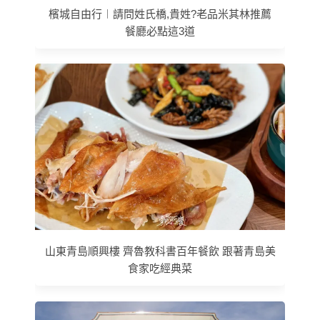
檳城自由行︱請問姓氏橋,貴姓?老品米其林推薦
餐廳必點這3道
山東青島順興樓 齊魯教科書百年餐飲 跟著青島美
食家吃經典菜