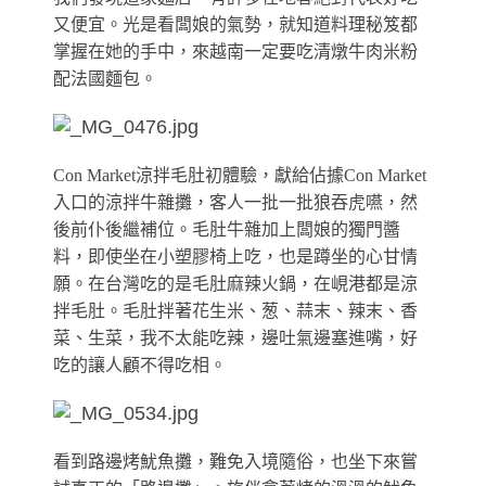
又便宜。光是看闆娘的氣勢，就知道料理秘笈都
掌握在她的手中，來越南一定要吃清燉牛肉米粉
配法國麵包。
Con Market涼拌毛肚初體驗，獻給佔據Con Market
入口的涼拌牛雜攤，客人一批一批狼吞虎嚥，然
後前仆後繼補位。
毛肚牛雜加上闆娘的獨門醬
料，即使坐在小塑膠椅上吃，也是蹲坐的心甘情
願。在台灣吃的是毛肚麻辣火鍋，在峴港都是涼
拌毛肚。毛肚拌著花生米、葱、蒜末、辣末、香
菜、生菜，我不太能吃辣，邊吐氣邊塞進嘴，好
吃的讓人顧不得吃相。
看到路邊烤魷魚攤，難免入境隨俗，也坐下來嘗