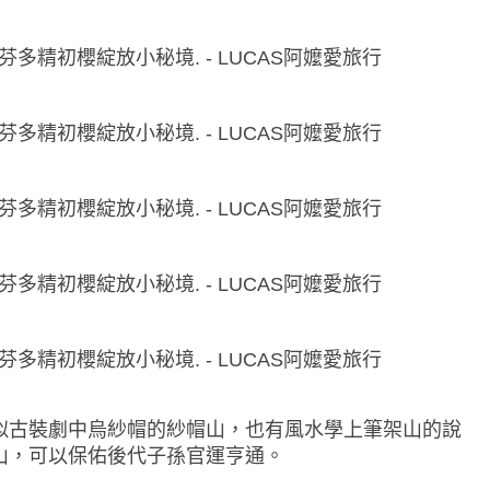
似古裝劇中烏紗帽的紗帽山，也有風水學上筆架山的說
山，可以保佑後代子孫官運亨通。