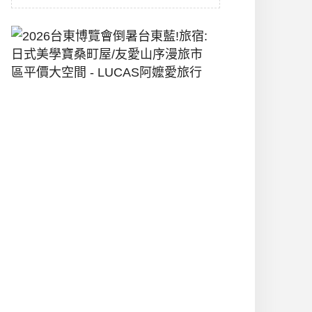
2026
台
東
博
覽
會
倒
暑
台
東
藍!
旅
宿:
日
式
美