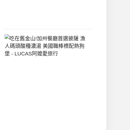
間
2026-
07-
29
吃
在
舊
金
山!
加
州
餐
廳
首
選
披
薩