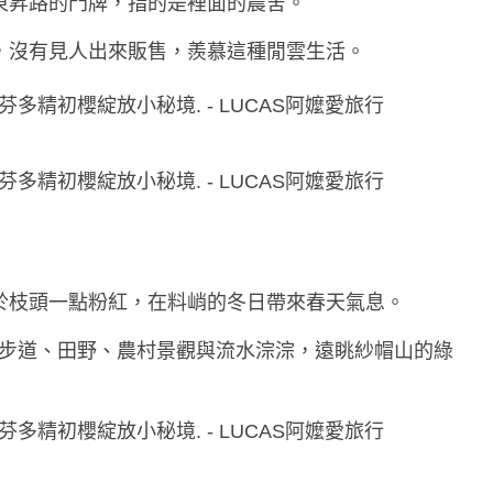
東昇路的門牌，指的是裡面的農舍。
，沒有見人出來販售，羨慕這種閒雲生活。
於枝頭一點粉紅，在料峭的冬日帶來春天氣息。
、步道、田野、農村景觀與流水淙淙，遠眺紗帽山的綠