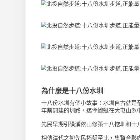
為什麼是十八份水圳
十八份水圳有個小故事：水圳自古就是
年前闢建的圳路，迄今蜿蜒在大屯山系
先民早期引磺溪依山修築十八挖圳和十
相傳清代之初先民拓墾至此，集資合夥