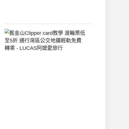
2026-
07-
22
舊
金
山
Clipper
Card
教
學
渡
輪
票
低
至
5
折