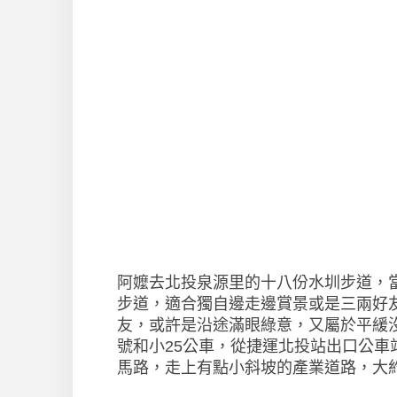
阿嬤去北投泉源里的十八份水圳步道，
步道，適合獨自邊走邊賞景或是三兩好
友，或許是沿途滿眼綠意，又屬於平緩沒
號和小25公車，從捷運北投站出口公車
馬路，走上有點小斜坡的產業道路，大約