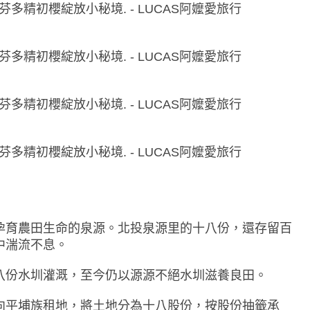
孕育農田生命的泉源。北投泉源里的十八份，還存留百
中湍流不息。
八份水圳灌溉，至今仍以源源不絕水圳滋養良田。
向平埔族租地，將土地分為十八股份，按股份抽籤承