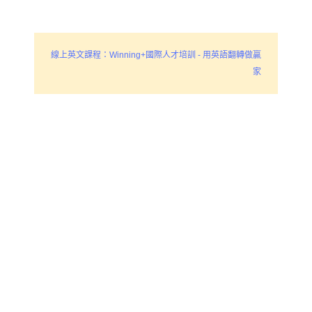
線上英文課程：Winning+國際人才培訓 - 用英語翻轉做贏
家