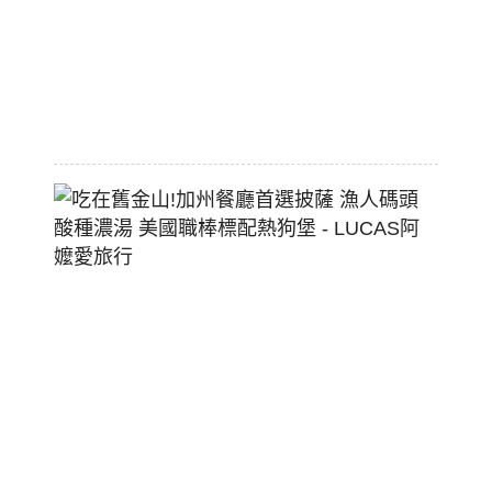
大
空
間
2026-
07-
29
吃
在
舊
金
山!
加
州
餐
廳
首
選