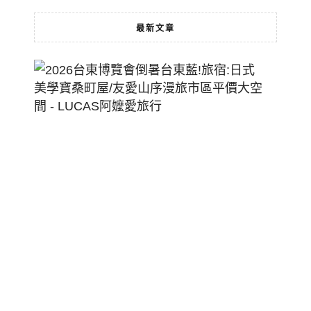
最新文章
2026
台
東
博
覽
會
倒
暑
台
東
藍!
旅
宿:
日