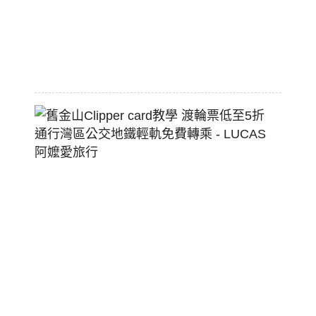
狗
堡
2026-
07-
22
舊
金
山
Clippe
Card
教
學
渡
輪
票
低
至