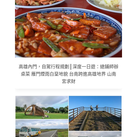
高雄內門，自駕行程規劃║深度一日遊：總鋪師辦
桌菜 雁門煙雨白堊地貌 台南跨進高雄地界 山南
宮求財