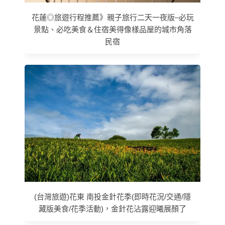
花蓮◎旅遊行程推薦》親子旅行二天一夜版–必玩
景點、必吃美食＆住宿美得像樣品屋的城市角落
民宿
(台灣旅遊)花東 南投金針花季(即時花況/交通/隱
藏版美食/花季活動)，金針花沾露迎曦展顏了