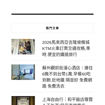
07-
18
熱門文章
2026馬來西亞吉隆坡檳城
KTM火車訂票交通攻略,準
時.便宜的鐵道旅行
蘇州觀前街漫心酒店︱連住
6晚不到台幣1萬.早餐60吃
到飽.近地鐵 隔音好 免費網
路 免費洗衣
上海自由行｜和平飯店導覽