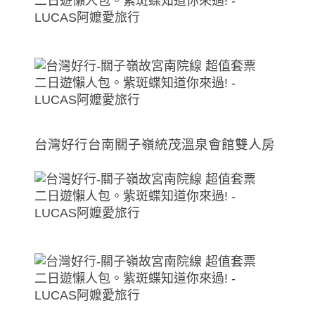
台灣好行台南關子嶺統茂溫泉會館雙人房