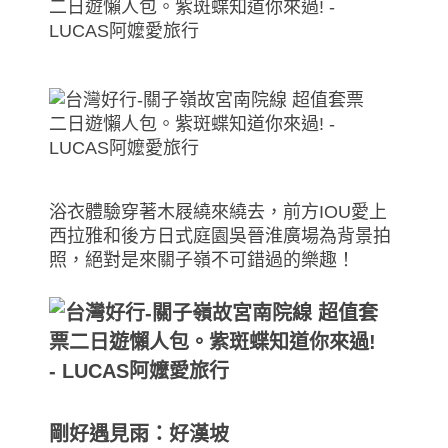
浴衣體驗穿著木屐繞來繞去，前方IOU愛上
西拉雅和後方日式庭園吳晉淮廣場為背景拍
照，絕對是來關子嶺不可錯過的樂趣！
剛好遇見雨：好漢坡