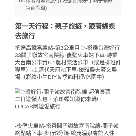
跟著阿嬤去旅行(交通:台灣好行-關子嶺故
宮南院線)
第一天行程：親子旅遊，跟著蝴蝶
去旅行
抵達高鐵嘉義站-第3公車月台-搭乘台灣好行
33關子嶺故宮南院線-後壁火車站下車-轉乘
大台南公車黃6-1農村樂活公車（或是排班計
程車）-土溝代天府站下車-優雅農夫藝文農
場（彩繪小牛DIY＆季節料理/休園中）
-後壁火車站-搭乘關子嶺故宮南院線-關子嶺
終點站下車-步行5分鐘-統茂溫泉會館入住-