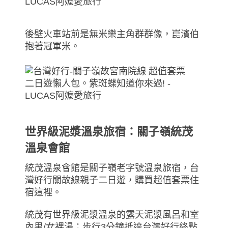
後壁火車站前是無米樂主角群群像，崑濱伯
抱著冠軍米。
世界級泥漿溫泉旅宿：關子嶺統茂
溫泉會館
統茂溫泉會館是關子嶺老字號溫泉旅宿，台
灣好行關故線親子二日遊，購買超值套票住
宿這裡。
統茂有世界級泥漿溫泉的露天泥漿風呂和室
內男/女裸湯；步行3分鐘抵達台灣好行終點