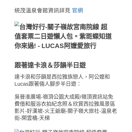
統茂溫泉會館資訊詳見
官網
跟著達卡浪＆莎韻半日遊
達卡浪和莎韻是西拉雅族戀人，阿公嬤和
Lucas跟著倆人腳步半日遊：
吳晉淮廣場-嶺頂公園大成殿/嶺頂資訊站免
費借和服浴衣拍紀念照＆欣賞西拉雅風景區
影片-好漢坡-火王爺廟-關子嶺大旅社-溫泉老
街-閑雲橋-天梯