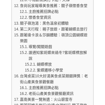
食尚玩家報導美食推薦：關子嶺懷香食堂
主廚推薦招牌必點
懷香食堂資訊
關子嶺泡湯：黑色溫泉初體驗
第二天行程：親子旅遊，跟著蝴蝶去旅行
跟著達卡浪＆莎韻體驗：嶺頂公園蝴蝶遊
樂園
導覽/闖關遊戲
誰通知紫斑蝶來過冬?紫斑蝶標放解
說
蝴蝶標放
紫蝶遷移小學堂
台灣桌菜10大好湯美食桌菜類銀牌獎：老
街山產美食景觀餐廳
主廚推薦招牌必點
老街山產美食景觀餐廳資訊
嘉南美景一覽無遺：火山碧雲寺