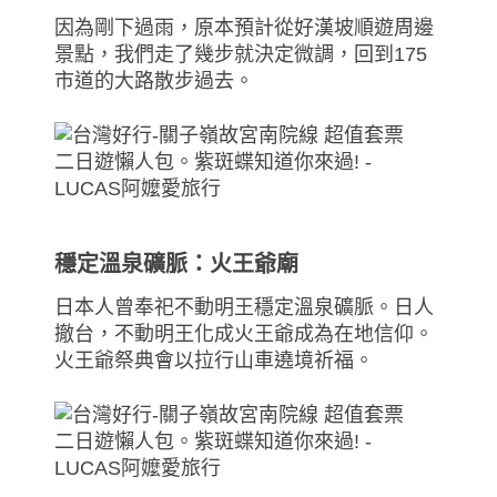
因為剛下過雨，原本預計從好漢坡順遊周邊
景點，我們走了幾步就決定微調，回到175
市道的大路散步過去。
穩定溫泉礦脈：火王爺廟
日本人曾奉祀不動明王穩定溫泉礦脈。日人
撤台，不動明王化成火王爺成為在地信仰。
火王爺祭典會以拉行山車遶境祈福。