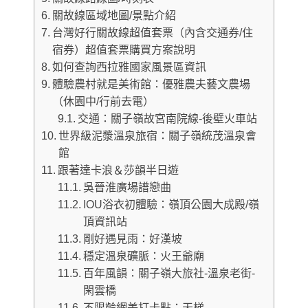
關故線區域地圖/景點介紹
台灣好行關故線超值套票（內含交通券/住
宿券）超值套票購買方案說明
如何查詢西拉雅國家風景區資訊
體驗農村就是美術館：優雅農夫藝文農場
（休園中/行前去電）
交通：關子嶺故宮南院線-後壁火車站
世界級泥漿溫泉旅宿：關子嶺統茂溫泉會
館
跟著達卡浪＆莎韻半日遊
吳晉淮廣場譜戀曲
IOU浴衣初體驗：嶺頂公園大成殿/嶺
頂資訊站
剛好遇見雨：好漢坡
穩定溫泉礦脈：火王爺廟
百年風韻：關子嶺大旅社-溫泉老街-
閑雲橋
不限齡網美打卡點：天梯