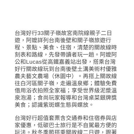
台灣好行33關子嶺故宮南院線親子二日
遊，阿嬤詳列台南後壁和關子嶺旅遊行
程、景點、美食、住宿，清楚的關故線時
刻表和路線，先發帶讀者玩一趟。阿嬤阿
公和Lucas從高鐵嘉義站出發，搭乘台灣
好行關故線玩到台南後壁土溝美術村優雅
農夫藝文農場（休園中）。再搭上關故線
往白河區關子嶺，走遍溫泉鄉；體驗免費
借用浴衣拍照全家福；享受世界級泥漿溫
泉泡湯；食尚玩家報導和台灣桌菜銀牌獎
美食；認識紫斑蝶生態與蝶放。
台灣好行超值套票含交通券和住宿券與店
家優惠，低碳巴士旅行是不自駕最方便的
玩法。秋冬季節搭乘關故線二日遊，跟著