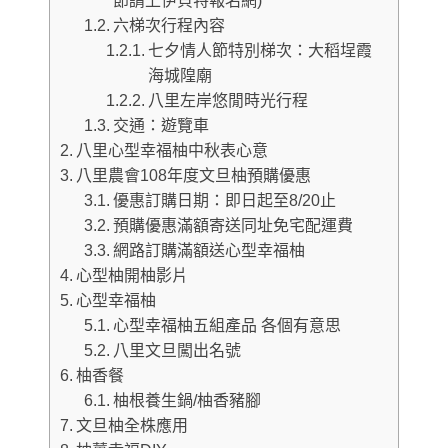
節請上伊貝特報名網)
六梯次行程內容
七夕情人節特別梯次：大稻埕霞
海城隍廟
八里左岸悠閒時光行程
交通：遊覽車
八里心型幸福柚中秋表心意
八里農會108年度文旦柚預購優惠
優惠訂購日期：即日起至8/20止
預購優惠滿額寄送同址免宅配運費
網路訂購滿額送心型幸福柚
心型柚開柚影片
心型幸福柚
心型幸福柚五組產品 各個有意思
八里文旦闖出名號
柚香餐
柚根養生鍋/柚香豬腳
文旦柚全株應用