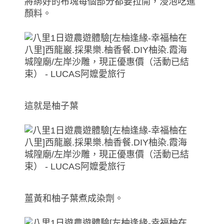
將綁好的布塊每個部分都要拉開，浸泡吃進
顏料。
這就是柚子葉
薑黃和柚子葉煮成染劑。