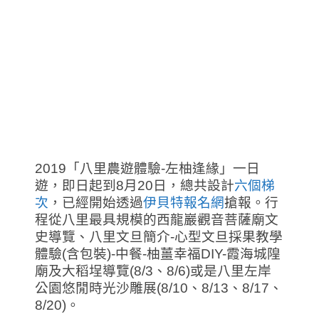
2019「八里農遊體驗-左柚逢緣」一日
遊，即日起到8月20日，總共設計
六個梯
次
，已經開始透過
伊貝特報名網
搶報。
行
程從八里最具規模的西龍巖觀音菩薩廟文
史導覽、八里文旦簡介-心型文旦採果教學
體驗(含包裝)-中餐-柚薑幸福DIY-霞海城隍
廟及大稻埕導覽(8/3、8/6)或是八里左岸
公園悠閒時光沙雕展(8/10、8/13、8/17、
8/20)。