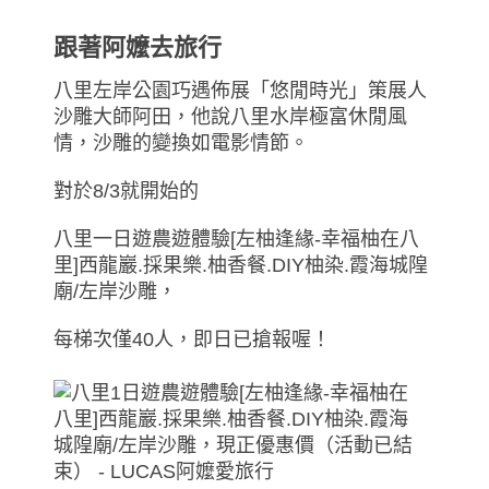
跟著阿嬤去旅行
八里左岸公園巧遇佈展「悠閒時光」策展人
沙雕大師阿田，他說八里水岸極富休閒風
情，沙雕的變換如電影情節。
對於8/3就開始的
八里一日遊農遊體驗[左柚逢緣-幸福柚在八
里]西龍巖.採果樂.柚香餐.DIY柚染.霞海城隍
廟/左岸沙雕，
每梯次僅40人，即日已搶報喔！