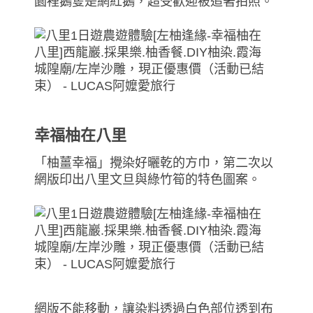
園裡鵝隻是網紅鵝，超受歡迎被追著拍照。
幸福柚在八里
「柚薑幸福」攪染好曬乾的方巾，第二次以
網版印出八里文旦與綠竹筍的特色圖案。
網版不能移動，讓染料透過白色部位透到布