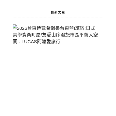
最新文章
2026
台
東
博
覽
會
倒
暑
台
東
藍!
旅
宿:
日