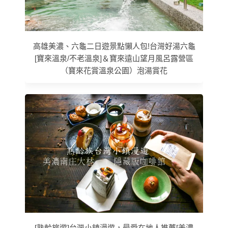
高雄美濃、六龜二日遊景點懶人包!台灣好湯六龜
[寶來溫泉/不老溫泉]＆寶來遠山望月風呂露營區
（寶來花賞溫泉公園）泡湯賞花
[熟齡旅遊]台灣小鎮漫遊，最愛在地人推薦[美濃