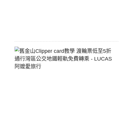
狗
堡
2026-
07-
22
舊
金
山
Clippe
Card
教
學
渡
輪
票
低
至