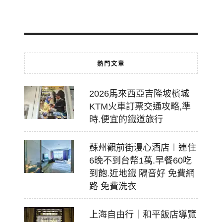
07-
18
熱門文章
2026馬來西亞吉隆坡檳城
KTM火車訂票交通攻略,準
時.便宜的鐵道旅行
蘇州觀前街漫心酒店︱連住
6晚不到台幣1萬.早餐60吃
到飽.近地鐵 隔音好 免費網
路 免費洗衣
上海自由行｜和平飯店導覽