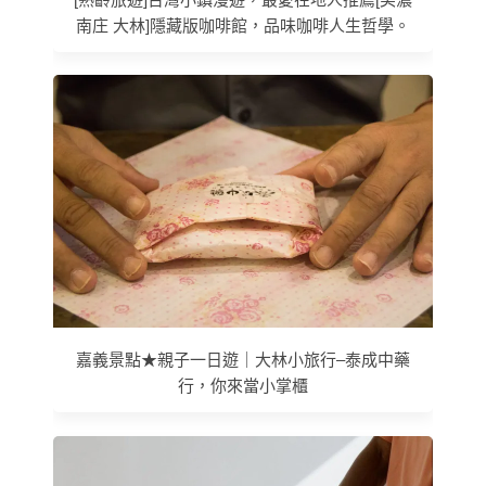
南庄 大林]隱藏版咖啡館，品味咖啡人生哲學。
嘉義景點★親子一日遊｜大林小旅行–泰成中藥
行，你來當小掌櫃