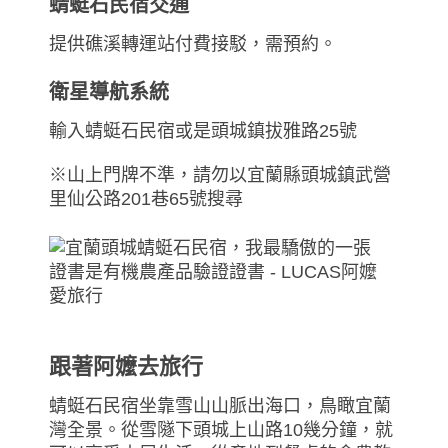
蜻蜓石民宿交通
提供礁溪轉運站付費接駁，需預約。
衛星導航系統
輸入蜻蜓石民宿或是頭城鎮拔雅路25號
※山上門牌不準，請勿以宜蘭縣頭城鎮武營
里仙公路201巷65號搜尋
跟著阿嬤去旅行
蜻蜓石民宿坐靠雪山山脈出海口，鳥瞰宜蘭
灣全景。從雪隧下頭城上山路10幾分鐘，就