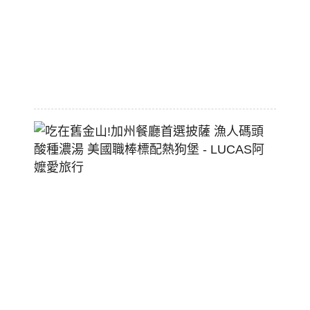
大
空
間
2026-
07-
29
吃
在
舊
金
山!
加
州
餐
廳
首