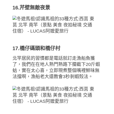
16.芹壁無敵夜景
17.橋仔碼頭和橋仔村
北竿居民的習慣都是電話就訂走漁船魚獲
了，我們在在地人熟門熟路下攔截下20斤蝦
蛄，實在太心喜，立即現煮整個嘴裡鮮味無
法擋啊，漁船老大還教會3秒剝蝦殼法。