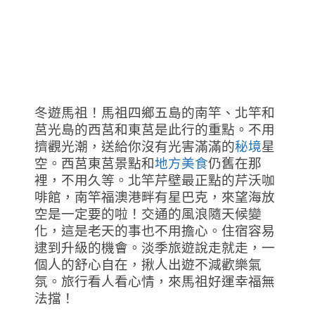
冬遊馬祖！馬祖四鄉五島的南竿、北竿和
莒光島的西莒和東莒是此行的重點。不用
擠觀光潮，送給你沒有光害滿滿的
秘境
星
空。西莒東莒景點和
地方美食
仍舊在那
裡，不用久等。北竿芹壁最正點的芹沃咖
啡館，南竿福澳港畔有星巴克，來望海放
空是一定要的啦！交通的風浪隨天候變
化，這是老天的事也不用擔心。住宿容易
逮到升級的機會。淡季旅遊說走就走，一
個人的舒心自在，揪人出遊不減歡樂氣
氛。旅行看人看心情，來馬祖好運幸福無
法擋！