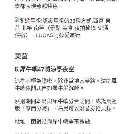
畫都表現燕鷗特色。
東莒
5.犀牛嶼47哨涼亭夜空
涼亭哨極為隱密，除非當地人帶路。遠眺犀
牛嶼夜間兀自如犀牛般沉睡。
漲退潮間本島與犀牛嶼分合之間，成為馬祖
版「摩西分海」，島民可以沿著撿拾貝類。
地址：面對沿海犀牛嶼軍事據點