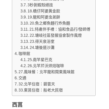
3秒剝蝦殼絕技
18.橋仔阿婆黃金餃
19.龍和阿婆虫弟餅
20.魚之鄉魚麵行炸魚麵
21.特產伴手禮：協和食品行/發師傅
22.塘岐社區發展協會製作風燈
23.得天泉浴室
24.塘後道沙灘
咖啡館
25.南竿星巴克
26.北竿芹沃烘焙咖啡
27.風味餐：北竿龍和閩東風味館
交通
32.北竿住宿：碧雲天
33.東莒住宿：船老大民宿
西莒