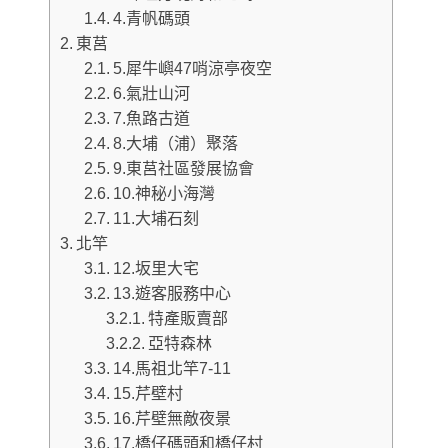
4.青帆碼頭
東莒
5.犀牛嶼47哨涼亭夜空
6.氣壯山河
7.魚路古道
8.大埔（浦）聚落
9.東莒社區發展協會
10.神秘小海灣
11.大埔石刻
北竿
12.坂里大宅
13.遊客服務中心
特產販賣部
亞特森林
14.馬祖北竿7-11
15.芹壁村
16.芹壁無敵夜景
17.橋仔碼頭和橋仔村