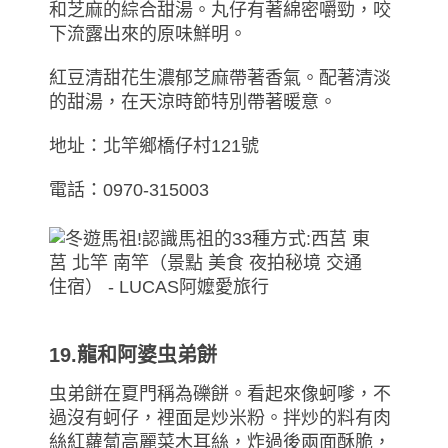
和芝麻的綜合甜湯。丸仔有著綿密嚼勁，咬
下流露出來的原味鮮明。
紅豆清甜花生濃郁芝麻帶著香氣。配著清淡
的甜湯，在天涼時節特別帶著暖意。
地址：北竿鄉橋仔村121號
電話：0970-315003
19.龍和阿婆虫弟餅
虫弟餅在夏門稱為礫餅。看起來像蚵嗲，不
過沒有蚵仔，裡面是炒米粉。拌炒的料有肉
絲紅蘿蔔高麗菜木耳絲，炸過後兩面酥脆，