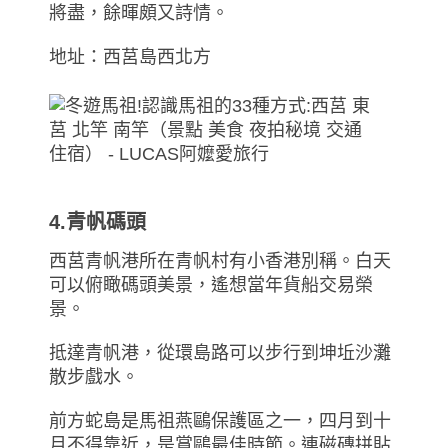
將盡，餘暉頗又詩情。
地址：西莒島西北方
4.青帆碼頭
西莒青帆港所在青帆村有小香港別稱。白天
可以俯瞰碼頭美景，遙想當年貨船交易榮
景。
抵達青帆港，從環島路可以步行到坤坵沙灘
散步戲水。
前方蛇島是馬祖燕鷗保護區之一，四月到十
月不得靠近，是賞鷗最佳時節。連磁磚拼貼