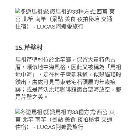
15.芹壁村
馬祖芹壁村位於北竿鄉，保留大量特色古
厝，類似地中海風格，因此又被稱為「馬祖
地中海」，走在村子彎延巷道，似躲貓貓般
鑽出，處處可見閩東老宅石頭屋的年歲痕
跡；或是芹沃烘焙咖啡館露台望海放空，都
是芹壁之美。