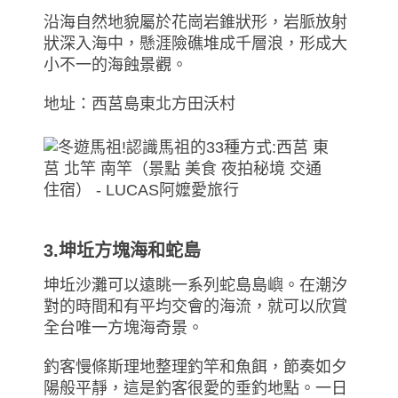
沿海自然地貌屬於花崗岩錐狀形，岩脈放射
狀深入海中，懸涯險礁堆成千層浪，形成大
小不一的海蝕景觀。
地址：西莒島東北方田沃村
3.坤坵方塊海和蛇島
坤坵沙灘可以遠眺一系列蛇島島嶼。在潮汐
對的時間和有平均交會的海流，就可以欣賞
全台唯一方塊海奇景。
釣客慢條斯理地整理釣竿和魚餌，節奏如夕
陽般平靜，這是釣客很愛的垂釣地點。一日