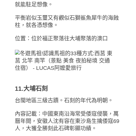
就能駐足想像。
平衡岩似玉璽又有觀似石獅鯊魚犀牛的海蝕
柱，就各憑想像。
位置：位於福正聚落往大埔聚落的澳口
11.大埔石刻
台閩地區三級古蹟。石刻的年代為明朝。
內容記載：中國東南沿海常受倭寇侵襲，萬
曆年間，安徽人沈有容在東沙島生擒倭寇69
人，大獲全勝刻此石碑彰顯功績。