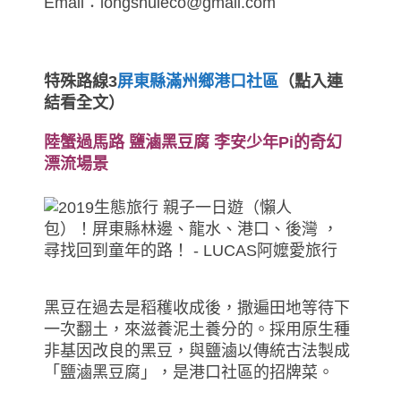
Email：longshuieco@gmail.com
特殊路線3
屏東縣滿州鄉港口社區
（點入連
結看全文）
陸蟹過馬路 鹽滷黑豆腐 李安少年Pi的奇幻
漂流場景
黑豆在過去是稻穫收成後，撒遍田地等待下
一次翻土，來滋養泥土養分的。採用原生種
非基因改良的黑豆，與鹽滷以傳統古法製成
「鹽滷黑豆腐」，是港口社區的招牌菜。