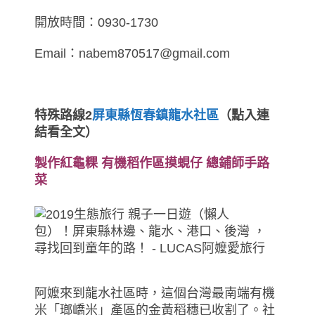
開放時間：0930-1730
Email：nabem870517@gmail.com
特殊路線2
屏東縣恆春鎮龍水社區
（點入連
結看全文）
製作紅龜粿 有機稻作區摸蜆仔 總鋪師手路
菜
阿嬤來到龍水社區時，這個台灣最南端有機
米「瑯嶠米」產區的金黃稻穗已收割了。社