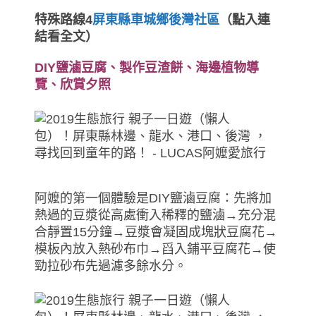
特殊路線4
屏東縣車城鄉後灣社區
（點入連
結看全文）
DIY鹽滷豆腐、製作豆渣餅、海邊植物導
覽、欣賞夕照
阿嬤的第一個體驗是DIY鹽滷豆腐：先將加
熱過的豆漿從高處衝入稀釋的鹽滷→充分混
合靜置15分鐘→豆漿會凝固成塊狀豆腐花→
模板內放入熱砂布巾→舀入鋪平豆腐花→使
勁拉砂布先過濾多餘水分。