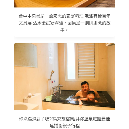
台中中央書局｜詹宏志的家宴料理 老派有梗百年
文具展 沾水筆試寫體驗，回憶是一則則思念的故
事。
你泡湯泡對了嗎?[烏來旅宿]輕井澤溫泉旅館最佳
建議＆親子行程