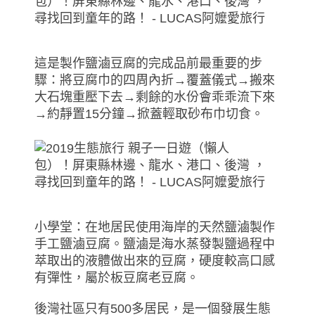
這是製作鹽滷豆腐的完成品前最重要的步
驟：將豆腐巾的四周內折→覆蓋儀式→搬來
大石塊重壓下去→剩餘的水份會乖乖流下來
→約靜置15分鐘→掀蓋輕取砂布巾切食。
小學堂：在地居民使用海岸的天然鹽滷製作
手工鹽滷豆腐。鹽滷是海水蒸發製鹽過程中
萃取出的液體做出來的豆腐，硬度較高口感
有彈性，屬於板豆腐老豆腐。
後灣社區只有500多居民，是一個發展生態