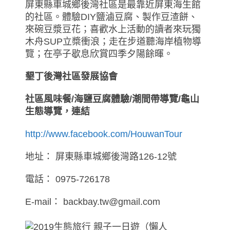
屏東縣車城鄉後灣社區是最靠近屏東海生館
的社區。體驗DIY鹽滷豆腐、製作豆渣餅、
來碗豆漿豆花；喜歡水上活動的讀者來玩獨
木舟SUP立槳衝浪；走在步道聽海岸植物導
覽；在亭子歇息欣賞四季夕陽餘暉。
墾丁後灣社區發展協會
社區風味餐/海鹽豆腐體驗/潮間帶導覽/龜山
生態導覽，連結
http://www.facebook.com/HouwanTour
地址： 屏東縣車城鄉後灣路126-12號
電話： 0975-726178
E-mail： backbay.tw@gmail.com