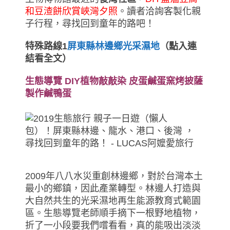
和豆渣餅欣賞峽灣夕照
。讀者洽詢客製化親
子行程，尋找回到童年的路吧！
特殊路線1
屏東縣林邊鄉光采濕地
（點入連
結看全文）
生態導覽 DIY植物敲敲染 皮蛋鹹蛋窯烤披薩
製作鹹鴨蛋
2009年八八水災重創林邊鄉，對於台灣本土
最小的鄉鎮，因此產業轉型。林邊人打造與
大自然共生的光采濕地再生能源教育式範園
區。生態導覽老師順手摘下一根野地植物，
折了一小段要我們嚐看看，真的能吸出淡淡