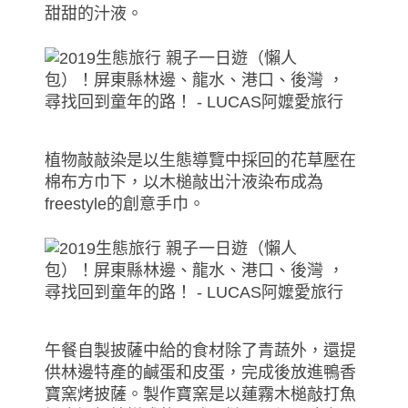
甜甜的汁液。
植物敲敲染是以生態導覽中採回的花草壓在
棉布方巾下，以木槌敲出汁液染布成為
freestyle的創意手巾。
午餐自製披薩中給的食材除了青蔬外，還提
供林邊特產的鹹蛋和皮蛋，完成後放進鴨香
寶窯烤披薩。製作寶窯是以蓮霧木槌敲打魚