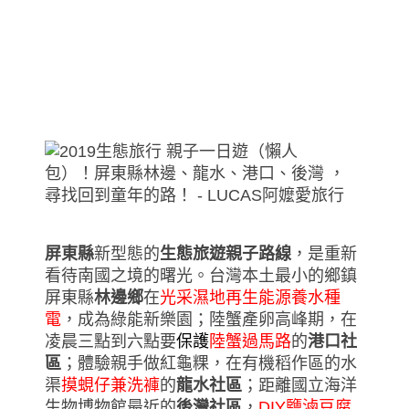
屏東縣
新型態的
生態旅遊親子路線
，是重新
看待南國之境的曙光。台灣本土最小的鄉鎮
屏東縣
林邊鄉
在
光采濕地再生能源養水種
電
，成為綠能新樂園；陸蟹產卵高峰期，在
凌晨三點到六點要
保護
陸蟹過馬路
的
港口社
區
；體驗親手做紅龜粿，在有機稻作區的水
渠
摸蜆仔兼洗褲
的
龍水社區
；距離國立海洋
生物博物館最近的
後灣社區
，
DIY鹽滷豆腐