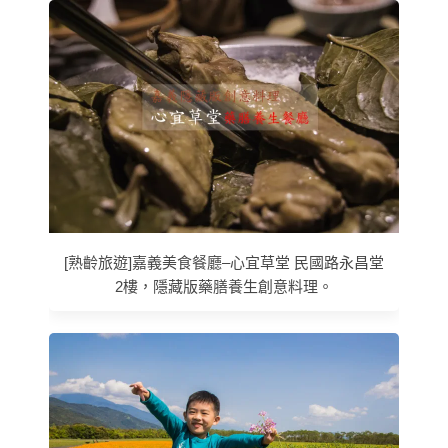
[熟齡旅遊]嘉義美食餐廳–心宜草堂 民國路永昌堂
2樓，隱藏版藥膳養生創意料理。