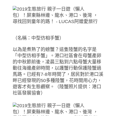
（名稱：中型仿相手蟹）
以為是煮熟了的螃蟹？這隻陸蟹的名字是
「中型仿相手蟹」。港口社區會在母蟹產卵
的中秋節前後，凌晨三點到六點母蟹大量移
動往海邊產卵時間，以護蟹行動保護陸蟹過
馬路。已經有7-8年時間了，居民對於港口溪
畔已經發現的50多種陸蟹，花時間用心力，
遊客才有生態觀察。（陸蟹照片提供：港口
社區發展協會）