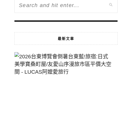
最新文章
2026
台
東
博
覽
會
倒
暑
台
東
藍!