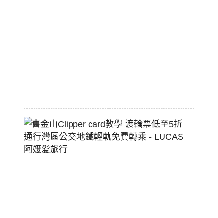
棒
標
配
熱
狗
堡
2026-
07-
22
舊
金
山
Clippe
Card
教
學
渡