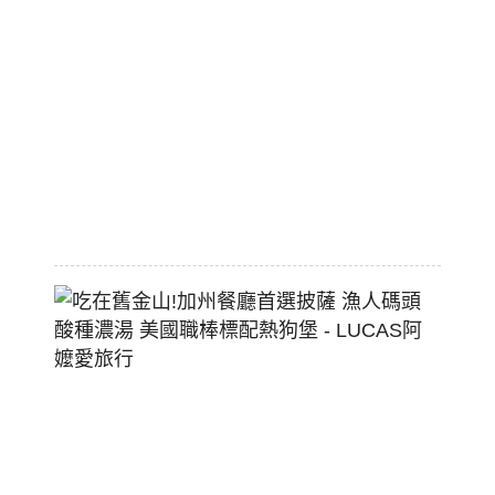
區
平
價
大
空
間
2026-
07-
29
吃
在
舊
金
山!
加
州