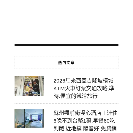
轉
乘
2026-
07-
18
熱門文章
2026馬來西亞吉隆坡檳城
KTM火車訂票交通攻略,準
時.便宜的鐵道旅行
蘇州觀前街漫心酒店︱連住
6晚不到台幣1萬.早餐60吃
到飽.近地鐵 隔音好 免費網